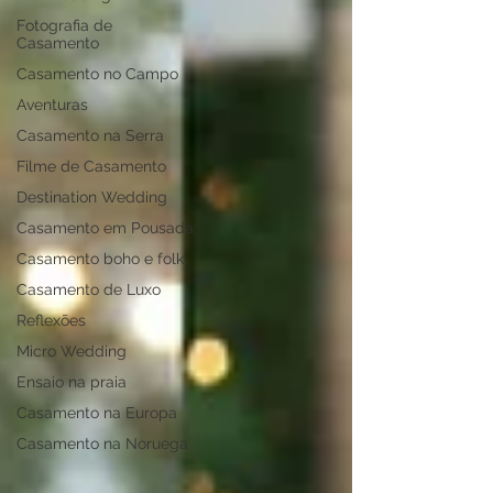
Fotografia de
Casamento
Casamento no Campo
Aventuras
Casamento na Serra
Filme de Casamento
Destination Wedding
Casamento em Pousada
Casamento boho e folk
Casamento de Luxo
Reflexões
Micro Wedding
Ensaio na praia
Casamento na Europa
Casamento na Noruega