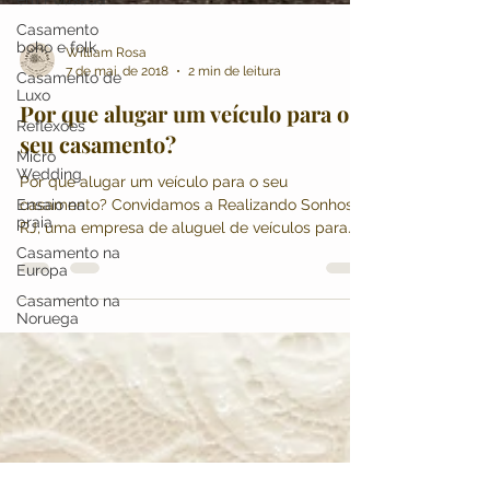
Casamento
boho e folk
Casamento de
William Rosa
Luxo
7 de mai. de 2018
2 min de leitura
Reflexões
Por que alugar um veículo para o
Micro
seu casamento?
Wedding
Ensaio na
Por que alugar um veículo para o seu
praia
casamento? Convidamos a Realizando Sonhos
Casamento na
RJ, uma empresa de aluguel de veículos para
Europa
casamentos para n
Casamento na
Noruega