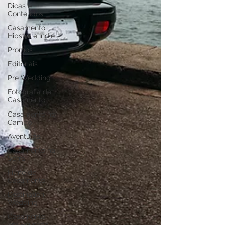
Dicas e
Conteúdos
Casamento
Hipster e Indie
Promos
Editoriais
Pre Wedding
Fotografia de
Casamento
Casamento no
Campo
Aventuras
Casamento na
Serra
Filme de
Casamento
Destination
Wedding
Casamento
em Pousada