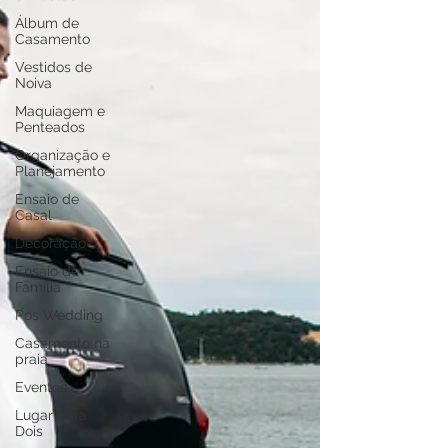
Álbum de
Casamento
Vestidos de
Noiva
Maquiagem e
Penteados
Organização e
Planejamento
Ensaio de
Casal
Decoração
Ensaio de
Família
Pos Wedding
Casamento na
praia
Eventos
Lugar Para
Dois