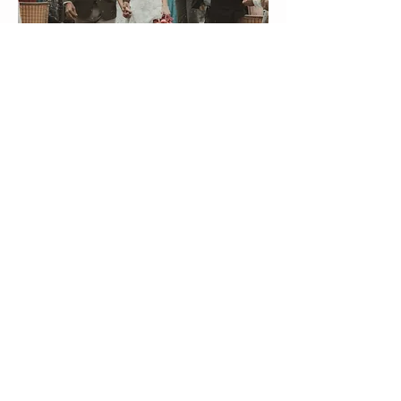
Um sonho na serra
com Amanda e Pedro
Clique
AQUI
e solicite um orçamento.
♥
Veja nossos ensaios fotográficos.
VER