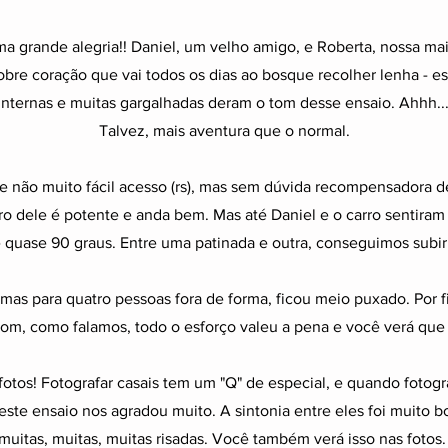
ma grande alegria!! Daniel, um velho amigo, e Roberta, nossa m
e coração que vai todos os dias ao bosque recolher lenha - ess
 internas e muitas gargalhadas deram o tom desse ensaio. Ahhh
Talvez, mais aventura que o normal.
 não muito fácil acesso (rs), mas sem dúvida recompensadora d
rro dele é potente e anda bem. Mas até Daniel e o carro sentiram
e quase 90 graus. Entre uma patinada e outra, conseguimos subir 
mas para quatro pessoas fora de forma, ficou meio puxado. Por
m, como falamos, todo o esforço valeu a pena e você verá que 
otos! Fotografar casais tem um "Q" de especial, e quando fotog
 este ensaio nos agradou muito. A sintonia entre eles foi muito 
muitas, muitas, muitas risadas. Você também verá isso nas fotos