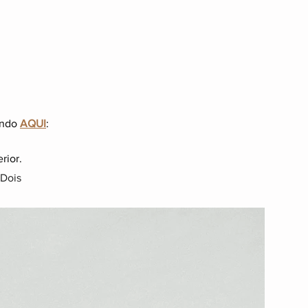
ando
AQUI
:
rior.
 Dois