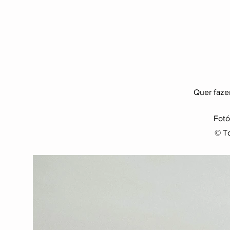
Quer faze
Fotó
© To