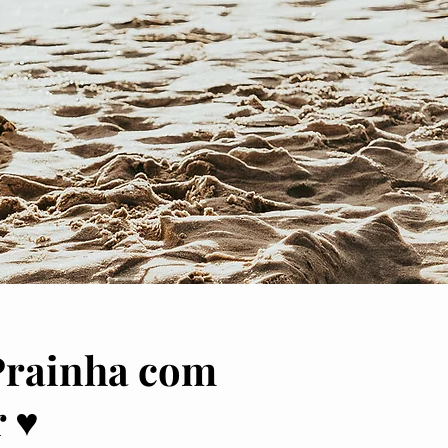
 Prainha com
r ♥