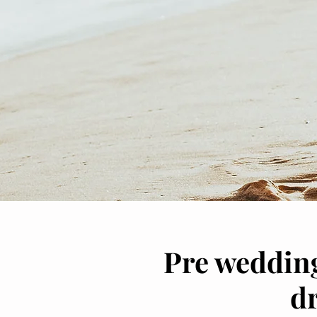
Pre wedding
dr