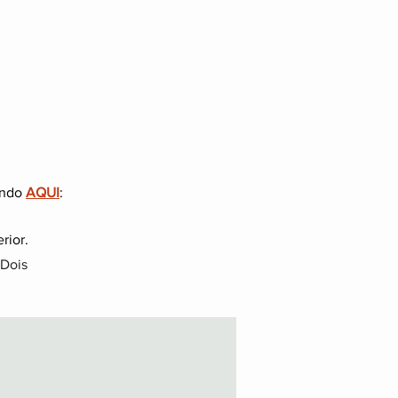
ando
AQUI
:
rior.
 Dois