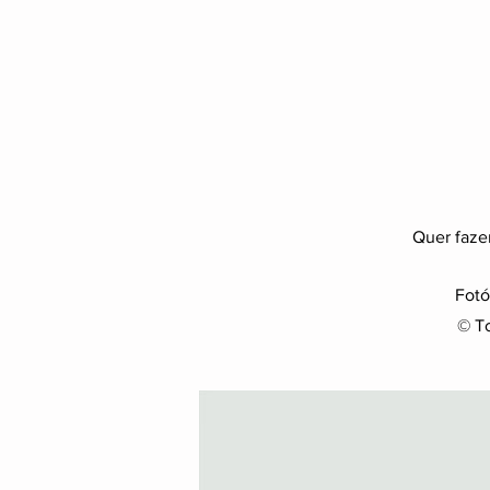
Quer faze
Fotó
© To