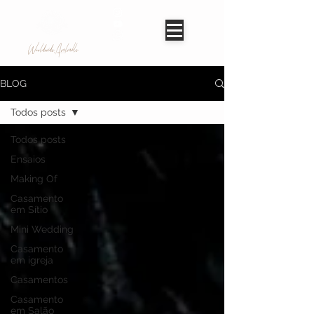
Worldwide Avaliable
BLOG
Todos posts
Todos posts
Ensaios
Making Of
Casamento
em Sítio
Mini Wedding
Casamento
em igreja
Casamentos
Casamento
em Salão