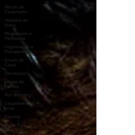
Álbum de
Casamento
Vestidos de
Noiva
Maquiagem e
Penteados
Organização e
Planejamento
Ensaio de
Casal
Decoração
Ensaio de
Família
Pos Wedding
Casamento na
praia
Eventos
Lugar Para
Dois