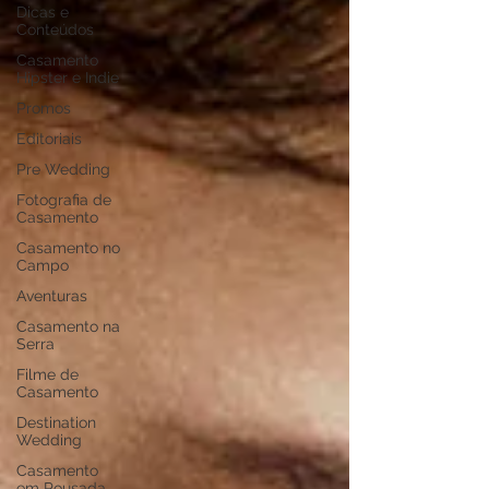
Dicas e
Conteúdos
Casamento
Hipster e Indie
Promos
Editoriais
Pre Wedding
Fotografia de
Casamento
Casamento no
Campo
Aventuras
Casamento na
Serra
Filme de
Casamento
Destination
Wedding
Casamento
em Pousada