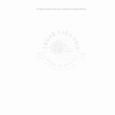
Contamos histórias da amor.Fotografo de casamento RJ.
gem