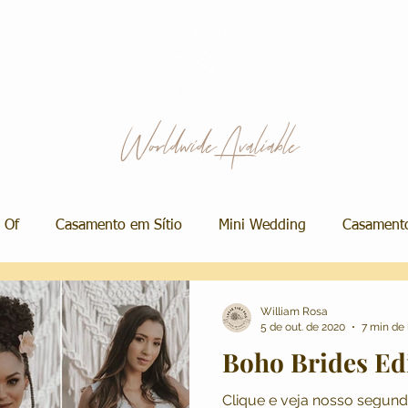
Worldwide Avaliable
 Of
Casamento em Sítio
Mini Wedding
Casamento
 Salão
Álbum de Casamento
Vestidos de Noiva
M
William Rosa
5 de out. de 2020
7 min de 
Boho Brides Edi
Ensaio de Casal
Decoração
Ensaio de Família
P
Clique e veja nosso segundo