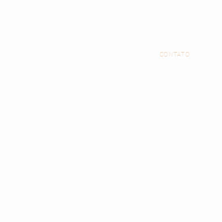
CONTATO
55 21 98634-8438
WhatsApp -
Enviar mensa
Fale conosco e vamos
fazer algo bonito juntos.
CONTATO