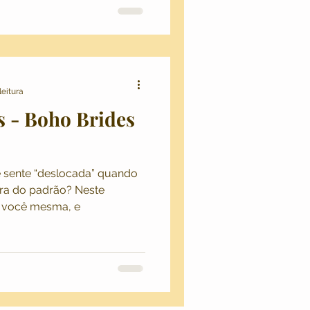
leitura
s - Boho Brides
e sente “deslocada” quando
ra do padrão? Neste
er você mesma, e