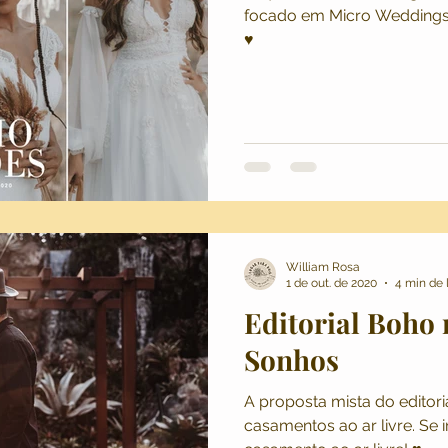
focado em Micro Weddings
♥
os
Lugar Para Dois
Dicas e Conteúdos
Casamento 
 Wedding
Fotografia de Casamento
Casamento no Ca
 de Casamento
Destination Wedding
Casamento em Po
William Rosa
1 de out. de 2020
4 min de 
Editorial Boho 
Sonhos
A proposta mista do editori
casamentos ao ar livre. Se i