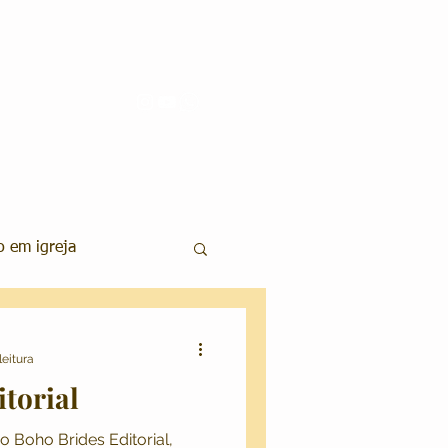
 em igreja
aquiagem e Penteados
leitura
torial
os Wedding
 Boho Brides Editorial,