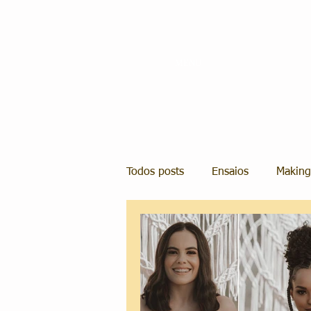
MENU
Todos posts
Ensaios
Making
Casamentos
Casamento em
Organização e Planejamento