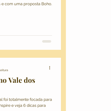
 e com uma proposta Boho.
Hipster e Indie
mpo
Aventuras
usada
leitura
no Vale dos
al foi totalmente focada para
nspire e veja 6 dicas para