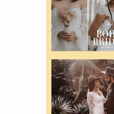
Casamento na praia
Event
Promos
Editoriais
Pre
Casamento na Serra
Filme