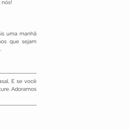
 nós! 
ais uma manhã 
os que sejam 
. 
al. E se você 
cure. Adoramos 