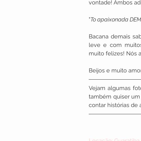
vontade! Ambos ador
"
To apaixonada DEMAI
Bacana demais sab
leve e com muitos
muito felizes! Nós
Beijos e muito amor
Vejam algumas fot
também quiser um re
contar histórias de
Locação: Guaratiba 