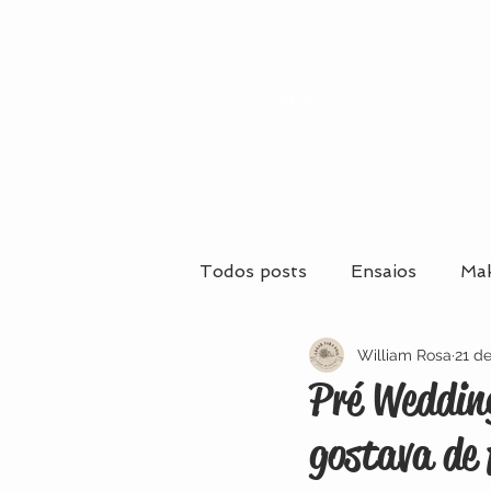
MENU
Todos posts
Ensaios
Mak
William Rosa
21 de
Casamentos
Casamento
Pré Wedding
gostava de 
Maquiagem e Penteados