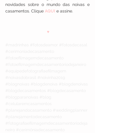
novidades sobre o mundo das noivas e 
casamentos. Clique 
AQUI
 e assine.
♥
#madrinhas
#fotosdeamor
#fotosdecasal
#cerimoniadecasamento
#fotoefilmagemdecasamento
#fotoefilmagemdecasamentoriodejaneiro
#equipedefotografiaefilmagem
#noivasdobrasil
#noivinha2019
#blognoivas
#blogdenoiva
#blogdenoivas
#blogdecasamentos
#blogdecasamento
#blogparanoivas
#blog
#celularemcasamentos
#planejandocasamento
#weddingplanner
#planejamentodecasamento
#fotografiaefilmagemdecasamentoriodeja
neiro
#cerimôniadecasamento