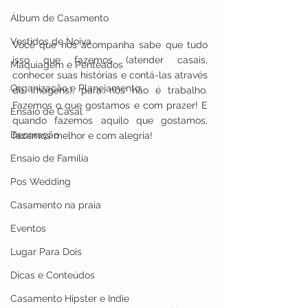
Álbum de Casamento
Vestidos de Noiva
Você que nos acompanha sabe que tudo 
isso que fazemos (atender casais, 
Maquiagem e Penteados
conhecer suas histórias e contá-las através 
Organização e Planejamento
de imagens), para nós não é trabalho. 
Fazemos o que gostamos e com prazer! E 
Ensaio de Casal
quando fazemos aquilo que gostamos, 
Decoração
fazemos melhor e com alegria!
Ensaio de Família
Pos Wedding
Casamento na praia
Eventos
Lugar Para Dois
Dicas e Conteúdos
Casamento Hipster e Indie