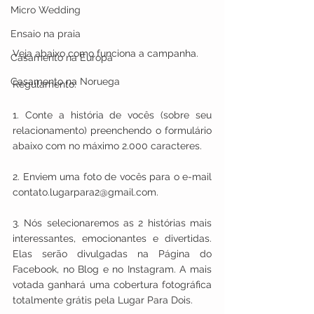
Micro Wedding
Ensaio na praia
Veja abaixo como funciona a campanha.
Casamento na Europa
Casamento na Noruega
Regulamento: 
1. Conte a história de vocês (sobre seu 
relacionamento) preenchendo o formulário 
abaixo com no máximo 2.000 caracteres.
2. Enviem uma foto de vocês para o e-mail 
contato.lugarpara2@gmail.com.
3. Nós selecionaremos as 2 histórias mais 
interessantes, emocionantes e divertidas. 
Elas serão divulgadas na Página do 
Facebook, no Blog e no Instagram. A mais 
votada ganhará uma cobertura fotográfica 
totalmente grátis pela Lugar Para Dois.