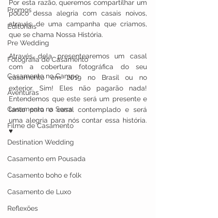
Por esta razão, queremos compartilhar um 
Promos
pouco dessa alegria com casais noivos, 
através de uma campanha que criamos, 
Editoriais
que se chama Nossa História.
Pre Wedding
Através dela presentearemos um casal 
Fotografia de Casamento
com a cobertura fotográfica do seu 
Casamento no Campo
casamento em 2019 no Brasil ou no 
exterior. Sim! Eles não pagarão nada! 
Aventuras
Entendemos que este será um presente e 
Casamento na Serra
tanto para o casal contemplado e será 
uma alegria para nós contar essa história. 
Filme de Casamento
♥ 
Destination Wedding
Casamento em Pousada
Casamento boho e folk
Casamento de Luxo
Reflexões