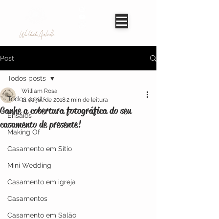
Worldwide Avaliable
Post
Todos posts
William Rosa
Todos posts
11 de jul. de 2018
2 min de leitura
Ganhe a cobertura fotográfica do seu
Ensaios
casamento de presente!
Making Of
Casamento em Sítio
Mini Wedding
Casamento em igreja
Casamentos
Casamento em Salão