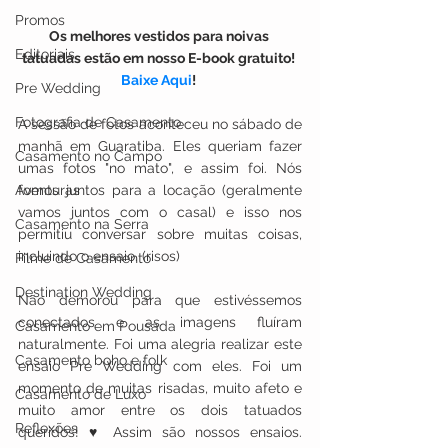
Promos
Os melhores vestidos para noivas 
Editoriais
tatuadas estão em nosso E-book gratuito! 
Baixe Aqui
! 
Pre Wedding
Fotografia de Casamento
A sessão de fotos aconteceu no sábado de 
manhã em Guaratiba. Eles queriam fazer 
Casamento no Campo
umas fotos "no mato", e assim foi. Nós 
fomos juntos para a locação (geralmente 
Aventuras
vamos juntos com o casal) e isso nos 
Casamento na Serra
permitiu conversar sobre muitas coisas, 
incluindo o ensaio. (risos) 
Filme de Casamento
Destination Wedding
Não demorou para que estivéssemos 
conectados e as imagens fluíram 
Casamento em Pousada
naturalmente. Foi uma alegria realizar este 
Casamento boho e folk
ensaio Pre Wedding com eles. Foi um 
momento de muitas risadas, muito afeto e 
Casamento de Luxo
muito amor entre os dois tatuados 
Reflexões
queridos! ♥ Assim são nossos ensaios. 