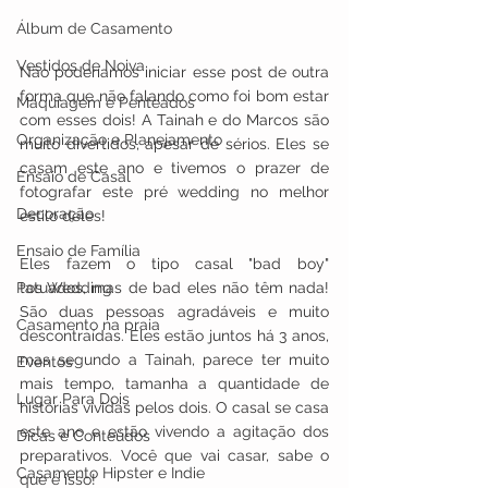
Álbum de Casamento
Vestidos de Noiva
Não poderíamos iniciar esse post de outra 
forma que não falando como foi bom estar 
Maquiagem e Penteados
com esses dois! A Tainah e do Marcos são 
Organização e Planejamento
muito divertidos, apesar de sérios. Eles se 
casam este ano e tivemos o prazer de 
Ensaio de Casal
fotografar este pré wedding no melhor 
Decoração
estilo deles!  
Ensaio de Família
Eles fazem o tipo casal "bad boy" 
tatuados, mas de bad eles não têm nada! 
Pos Wedding
São duas pessoas agradáveis e muito 
Casamento na praia
descontraídas. Eles estão juntos há 3 anos, 
mas segundo a Tainah, parece ter muito 
Eventos
mais tempo, tamanha a quantidade de 
Lugar Para Dois
histórias vividas pelos dois. O casal se casa 
este ano e estão vivendo a agitação dos 
Dicas e Conteúdos
preparativos. Você que vai casar, sabe o 
Casamento Hipster e Indie
que é isso!