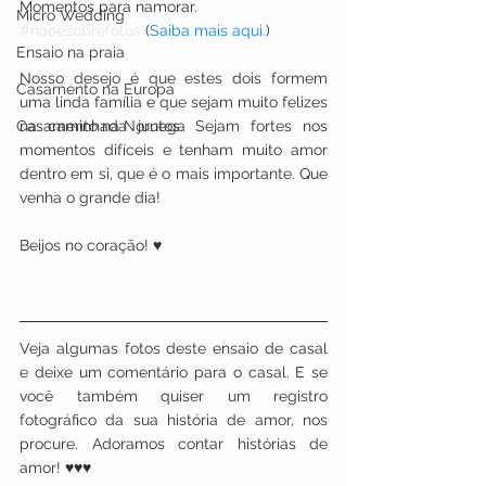
Momentos para namorar. 
Micro Wedding
#naoesobrefotos
 (
Saiba mais
aqui.
)
Ensaio na praia
Nosso desejo é que estes dois formem 
Casamento na Europa
uma linda família e que sejam muito felizes 
na caminhada juntos. Sejam fortes nos 
Casamento na Noruega
momentos difíceis e tenham muito amor 
dentro em si, que é o mais importante. Que 
venha o grande dia! 
Beijos no coração! ♥
Veja algumas fotos deste ensaio de casal 
e deixe um comentário para o casal. E se 
você também quiser um registro 
fotográfico da sua história de amor, nos 
procure. Adoramos contar histórias de 
amor! ♥♥♥