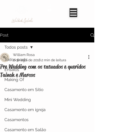
Worldwide Avaliable
Post
Todos posts
William Rosa
Todos posts
2 de ago. de 2018
2 min de leitura
Pre Wedding com os tatuados e queridos
Ensaios
Tainah e Marcos
Making Of
Casamento em Sítio
Mini Wedding
Casamento em igreja
Casamentos
Casamento em Salão