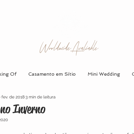
Worldwide Avaliable
ing Of
Casamento em Sítio
Mini Wedding
 fev. de 2018
3 min de leitura
 em Salão
Álbum de Casamento
Vestidos de Noi
no Inverno
2020
Organização e Planejamento
Ensaio de Casal
D