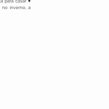
 para casar. ♥ 
no inverno, a 
Para Dois
e Wedding
a Serra