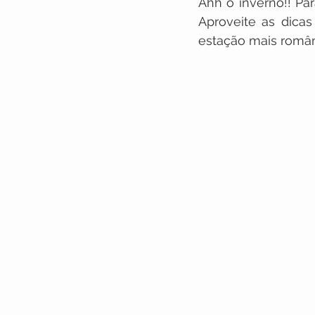
Ahh o inverno!! Par
Aproveite as dicas
Ensaio de Família
Pos W
estação mais român
Dicas e Conteúdos
Casa
Fotografia de Casamento
Filme de Casamento
Des