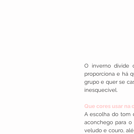
O inverno divide 
proporciona e há q
grupo e quer se cas
inesquecível.
Que cores usar na
A escolha do tom 
aconchego para o 
veludo e couro, al