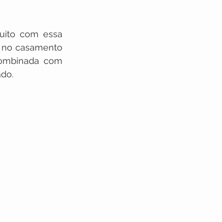
ito com essa 
 no casamento 
ombinada com 
ado.