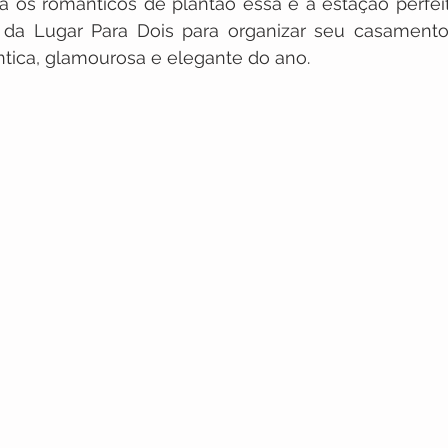
a os românticos de plantão essa é a estação perfeita
 da Lugar Para Dois para organizar seu casamento 
edding
Casamento na praia
Eventos
Lugar 
tica, glamourosa e elegante do ano.
mento Hipster e Indie
Promos
Editoriais
Pr
Casamento no Campo
Aventuras
Casamento n
tination Wedding
Casamento em Pousada