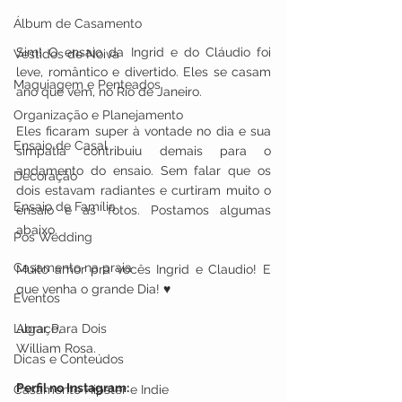
Álbum de Casamento
Sim! O ensaio da Ingrid e do Cláudio foi 
Vestidos de Noiva
leve, romântico e divertido. Eles se casam 
Maquiagem e Penteados
ano que vem, no Rio de Janeiro. 
Organização e Planejamento
Eles ficaram super à vontade no dia e sua 
Ensaio de Casal
simpatia contribuiu demais para o 
andamento do ensaio. Sem falar que os 
Decoração
dois estavam radiantes e curtiram muito o 
Ensaio de Família
ensaio e as fotos. Postamos algumas 
abaixo.
Pos Wedding
Casamento na praia
Muito amor pra vocês Ingrid e Claudio! E 
que venha o grande Dia! ♥
Eventos
Lugar Para Dois
Abraço,​
William Rosa.​
Dicas e Conteúdos
Perfil no Instagram:
Casamento Hipster e Indie