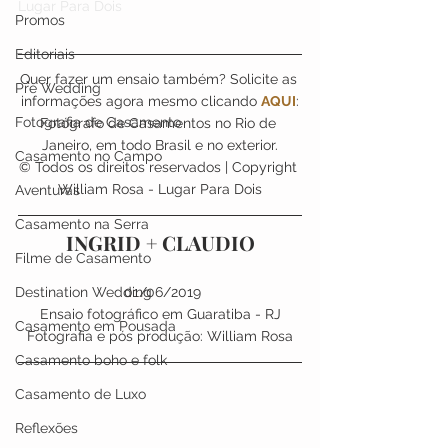
Lugar Para Dois
Promos
Editoriais
Quer fazer um ensaio também? Solicite as 
Pre Wedding
informações agora mesmo clicando 
AQUI
:
Fotografia de Casamento
Fotógrafo de Casamentos no Rio de 
Janeiro, em todo Brasil e no exterior.
Casamento no Campo
© Todos os direitos reservados | Copyright 
William Rosa - Lugar Para Dois
Aventuras
Casamento na Serra
INGRID + CLAUDIO
Filme de Casamento
Destination Wedding
 01/06/2019
Ensaio fotográfico em Guaratiba - RJ
Casamento em Pousada
Fotografia e pós produção: William Rosa
Casamento boho e folk
Casamento de Luxo
Reflexões