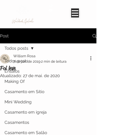
Worldwide Avaliable
Post
Todos posts
William Rosa
Todos posts
7 de jun. de 2019
2 min de leitura
Foi leve
Ensaios
Atualizado:
27 de mai. de 2020
Making Of
Casamento em Sítio
Mini Wedding
Casamento em igreja
Casamentos
Casamento em Salão