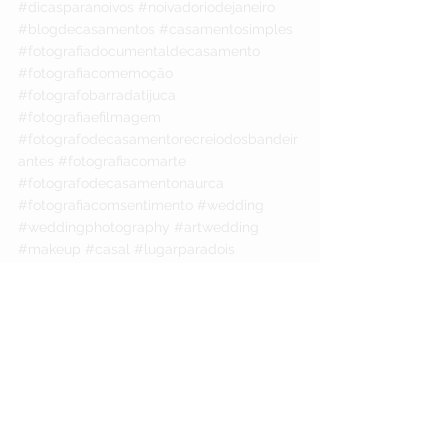
#dicasparanoivos
#noivadoriodejaneiro
#blogdecasamentos
#casamentosimples
#fotografiadocumentaldecasamento
#fotografiacomemoção
#fotografobarradatijuca
#fotografiaefilmagem
#fotografodecasamentorecreiodosbandeir
antes
#fotografiacomarte
#fotografodecasamentonaurca
#fotografiacomsentimento
#wedding
#weddingphotography
#artwedding
#makeup
#casal
#lugarparadois
#fotografiadocumentaldecasamento
#casamentolindo
#ensaiodecasalriodejaneiro
#fotografodecasamentorecreiodosbandeir
antes
#fotodecasamento
#fotografobarradatijuca
#fotografiacomemoção
#fotoefilmagem
#fotografiacomsentimento
#fotografiaefilmagem