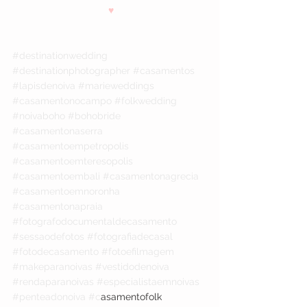
♥
#destinationwedding
#destinationphotographer
#casamentos
#lapisdenoiva
#marieweddings
#casamentonocampo
#folkwedding
#noivaboho
#bohobride
#casamentonaserra
#casamentoempetropolis
#casamentoemteresopolis
#casamentoembali
#casamentonagrecia
#casamentoemnoronha
#casamentonapraia
#fotografodocumentaldecasamento
#sessaodefotos
#fotografiadecasal
#fotodecasamento
#fotoefilmagem
#makeparanoivas
#vestidodenoiva
#rendaparanoivas
#especialistaemnoivas
#penteadonoiva
#c
asamentofolk 