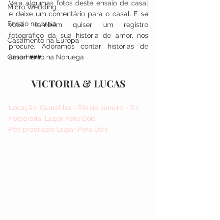
Veja algumas fotos deste ensaio de casal 
Micro Wedding
e deixe um comentário para o casal. E se 
Ensaio na praia
você também quiser um registro 
fotográfico da sua história de amor, nos 
Casamento na Europa
procure. Adoramos contar histórias de 
Casamento na Noruega
amor! ♥♥♥
VICTORIA & LUCAS
Locação: Guaratiba - Rio de Janeiro - RJ
Fotografia: Lugar Para Dois
Pós produção: Lugar Para Dois