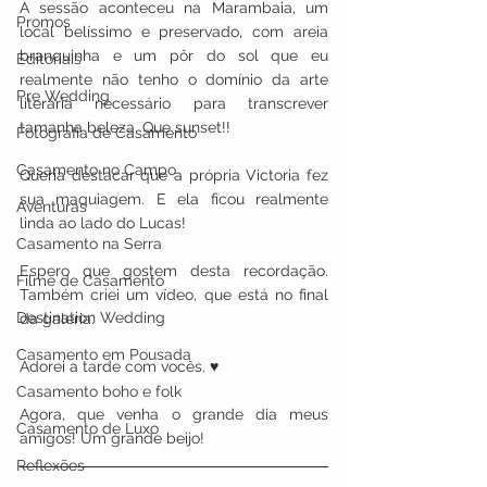
A sessão aconteceu na Marambaia, um 
Promos
local belíssimo e preservado, com areia 
branquinha e um pôr do sol que eu 
Editoriais
realmente não tenho o domínio da arte 
Pre Wedding
literária necessário para transcrever 
tamanha beleza. Que sunset!!​
Fotografia de Casamento
Casamento no Campo
Queria destacar que a própria Victoria fez 
sua maquiagem. E ela ficou realmente 
Aventuras
linda ao lado do Lucas!​
Casamento na Serra
Espero que gostem desta recordação. 
Filme de Casamento
Também criei um vídeo, que está no final 
Destination Wedding
da galeria. ​
Casamento em Pousada
Adorei a tarde com vocês. ♥ 
Casamento boho e folk
Agora, que venha o grande dia meus 
Casamento de Luxo
amigos! Um grande beijo! ​
Reflexões