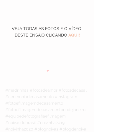
VEJA TODAS AS FOTOS E O VÍDEO 
DESTE ENSAIO CLICANDO
AQUI!
♥
#madrinhas
#fotosdeamor
#fotosdecasal
#cerimoniadecasamento
#instagram
#fotoefilmagemdecasamento
#fotoefilmagemdecasamentoriodejaneiro
#equipedefotografiaefilmagem
#noivasdobrasil
#noivinha2019
#noivinha2020
#blognoivas
#blogdenoiva