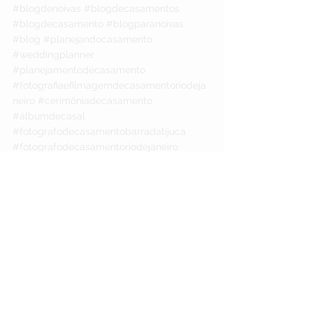
#blogdenoivas
#blogdecasamentos
#blogdecasamento
#blogparanoivas
#blog
#planejandocasamento
#weddingplanner
#planejamentodecasamento
#fotografiaefilmagemdecasamentoriodeja
neiro
#cerimôniadecasamento
#álbumdecasal
#fotografodecasamentobarradatijuca
#fotografodecasamentoriodejaneiro
#fotografodecasamentorj
#fotografodecasamentonoriodejaneiro
#fotografoespecialistaemcasamento
#contamoshistóriasdeamor
#apaixonadosporfotos
#ensaiodecasal
#prewedding
#preweddingriodejaneiro
#ensaiopreweddingriodejaneiro
#ensaioprewedding
#ensaiopreweddingbarradatijuca
#casamentoluxo