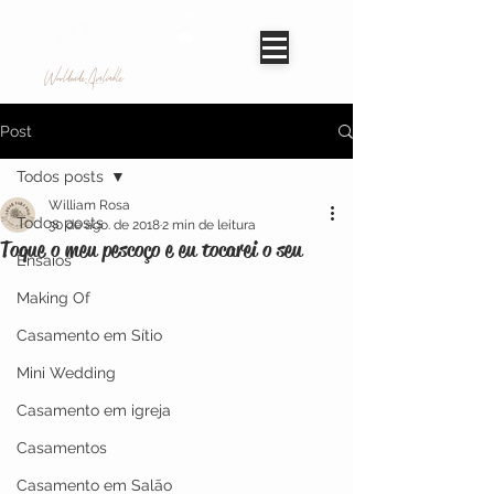
Worldwide Avaliable
Post
Todos posts
William Rosa
Todos posts
30 de ago. de 2018
2 min de leitura
Toque o meu pescoço e eu tocarei o seu
Ensaios
Making Of
Casamento em Sítio
Mini Wedding
Casamento em igreja
Casamentos
Casamento em Salão