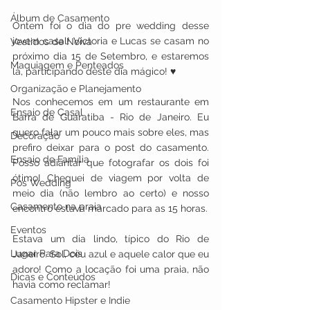
Álbum de Casamento
Ontem foi o dia do pre wedding desse 
jovem casal! Victoria e Lucas se casam no 
Vestidos de Noiva
próximo dia 15 de Setembro, e estaremos 
Maquiagem e Penteados
lá, participando deste dia mágico! ♥
Organização e Planejamento
​Nos conhecemos em um restaurante em 
Ensaio de Casal
Barra de Guaratiba - Rio de Janeiro. Eu 
quero falar um pouco mais sobre eles, mas 
Decoração
prefiro deixar para o post do casamento. 
Ensaio de Família
Posso adiantar que fotografar os dois foi 
ótimo! Cheguei de viagem por volta de 
Pos Wedding
meio dia (não lembro ao certo) e nosso 
Casamento na praia
encontro estava marcado para as 15 horas. 
Eventos
Estava um dia lindo, típico do Rio de 
Lugar Para Dois
Janeiro. Sol, céu azul e aquele calor que eu 
adoro! Como a locação foi uma praia, não 
Dicas e Conteúdos
havia como reclamar! 
Casamento Hipster e Indie