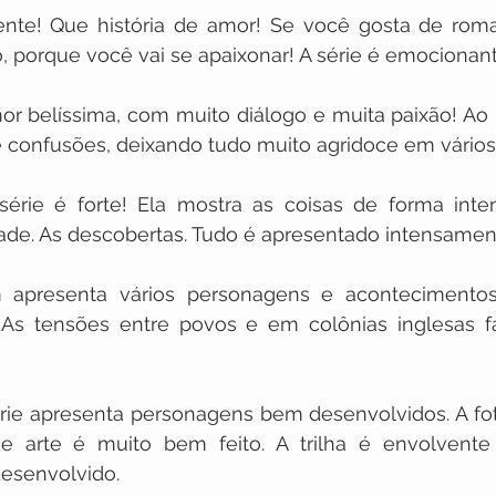
gente! Que história de amor! Se você gosta de rom
do, porque você vai se apaixonar! A série é emocionan
or belíssima, com muito diálogo e muita paixão! A
e confusões, deixando tudo muito agridoce em vári
série é forte! Ela mostra as coisas de forma inten
dade. As descobertas. Tudo é apresentado intensament
apresenta vários personagens e acontecimentos 
 As tensões entre povos e em colônias inglesas f
ie apresenta personagens bem desenvolvidos. A fotog
e arte é muito bem feito. A trilha é envolvente 
desenvolvido.