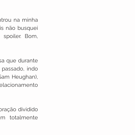
trou na minha 
ois não busquei 
spoiler. Bom, 
esa que durante 
passado, indo 
(Sam Heughan), 
lacionamento 
ração dividido 
m totalmente 