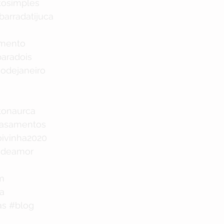
osimples
barradatijuca
imento
paradois
iodejaneiro
tonaurca
casamentos
ivinha2020
sdeamor
m
a
as
#blog