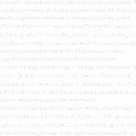
noivadoriodejaneiro
#blogdecasamentos
#casament
ntaldecasamento
#fotografiacomemoção
#fotografo
em
#fotografodecasamentorecreiodosbandeirantes
#fotografodecasamentonaurca
#fotografiacomsent
gphotography
#artwedding
#makeup
#casal
#lugar
ntaldecasamento
#casamentolindo
#ensaiodecasalr
entorecreiodosbandeirantes
#fotodecasamento
juca
#fotografiacomemoção
#fotoefilmagem
timento
#fotografiaefilmagem
#fotografodecasamen
a
#fotografodecasamentoriodejaneiro
#fotografode
cessóriosparanoivas
#noivarj
#noivasriodejaneiro
#no
s
#noivinhafeliz
#noivinha
#fotografiacomarte
#foto
tagram
#fotoefilmagemdecasamento
asamentoriodejaneiro
#equipedefotografiaefilmage
oivinha2019
#noivinha2020
#blognoivas
#blogdenoiv
ogdecasamentos
#blogdecasamento
#blogparanoiv
ento
#weddingplanner
#planejamentodecasamento