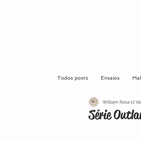
MENU
Todos posts
Ensaios
Mak
William Rosa
17 d
Casamentos
Casamento
Série Outla
Maquiagem e Penteados