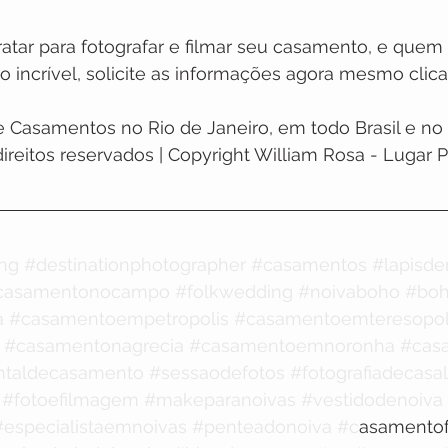
ratar para fotografar e filmar seu casamento, e que
o incrível, solicite as informações agora mesmo clic
 Casamentos no Rio de Janeiro, em todo Brasil e no e
ireitos reservados | Copyright William Rosa - Lugar P
ing
#destinationphotographer
#casamentos
#lapisde
casamentonocampo
#folkwedding
#noivaboho
#boh
a
#casamentoempetropolis
#casamentoemteresopol
#casamentonagrecia
#casamentoemnoronha
#cas
ntaldecasamento
#sessaodefotos
#fotografiadecasal
#fotoefilmagem
#makeparanoivas
#vestidodenoiva
#especialistaemnoivas
#penteadonoiva
#c
asamentof