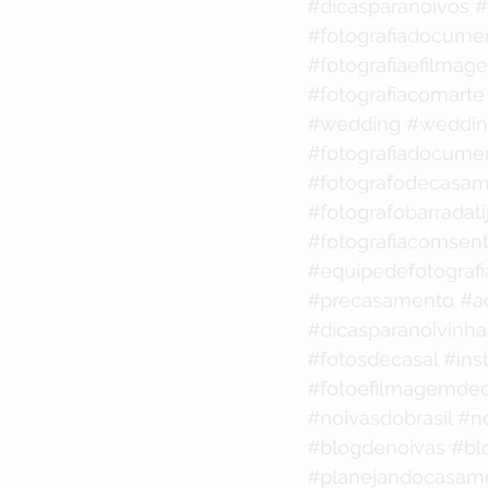
#dicasparanoivos
#
#fotografiadocume
#fotografiaefilmag
#fotografiacomarte
#wedding
#weddin
#fotografiadocume
#fotografodecasam
#fotografobarradati
#fotografiacomsen
#equipedefotografi
#precasamento
#a
#dicasparanoivinha
#fotosdecasal
#ins
#fotoefilmagemdec
#noivasdobrasil
#n
#blogdenoivas
#bl
#planejandocasam