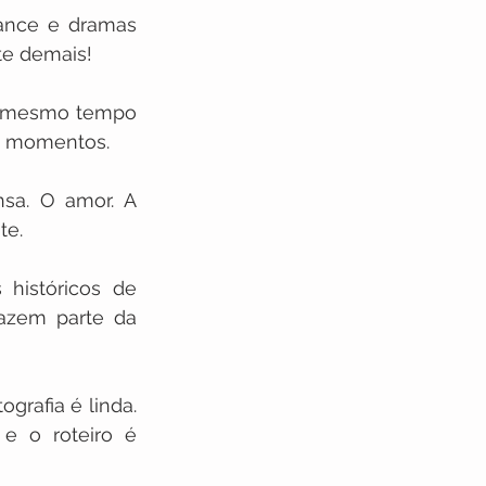
ance e dramas 
te demais! 
o mesmo tempo 
os momentos.
sa. O amor. A 
e. 
históricos de 
azem parte da 
rafia é linda. 
e o roteiro é 