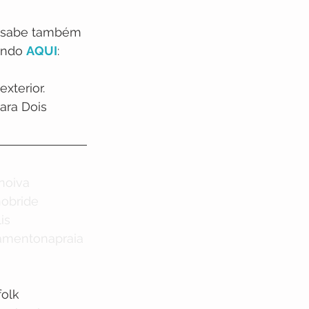
m sabe também 
ando 
AQUI
:
xterior.
ara Dois
noiva
obride
is
amentonapraia
olk 