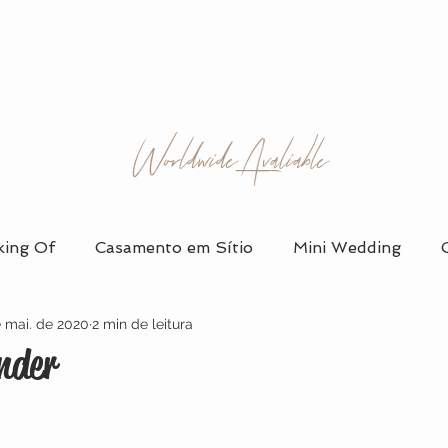
Worldwide Avaliable
ing Of
Casamento em Sítio
Mini Wedding
e mai. de 2020
2 min de leitura
 em Salão
Álbum de Casamento
Vestidos de Noi
nder
Organização e Planejamento
Ensaio de Casal
D