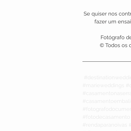
Se quiser nos cont
fazer um ensai
Fotógrafo de
© Todos os d
#destinationwedd
#marieweddings
#
#casamentonaserr
#casamentoembali
#fotografodocume
#fotodecasamento
#rendaparanoivas