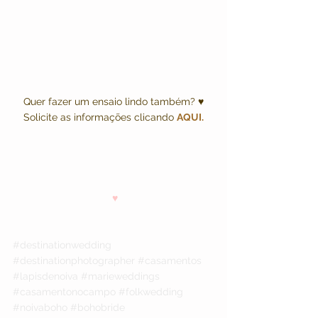
Quer fazer um ensaio lindo também? ♥ 
Solicite as informações clicando 
AQUI
.
♥
#destinationwedding
#destinationphotographer
#casamentos
#lapisdenoiva
#marieweddings
#casamentonocampo
#folkwedding
#noivaboho
#bohobride