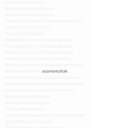
#casamentonaserra
#casamentoempetropolis
#casamentoemteresopolis
#casamentoembali
#casamentonagrecia
#casamentoemnoronha
#casamentonapraia
#fotografodocumentaldecasamento
#sessaodefotos
#fotografiadecasal
#fotodecasamento
#fotoefilmagem
#makeparanoivas
#vestidodenoiva
#rendaparanoivas
#especialistaemnoivas
#penteadonoiva
#c
asamentofolk 
#dicasparanoivos
#noivadoriodejaneiro
#blogdecasamentos
#casamentosimples
#fotografiadocumentaldecasamento
#fotografiacomemoção
#fotografobarradatijuca
#fotografiaefilmagem
#fotografodecasamentorecreiodosbandeir
antes
#fotografiacomarte
#fotografodecasamentonaurca