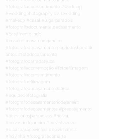
#fotografiacomsentimento
#wedding
#weddingphotography
#artwedding
#makeup
#casal
#lugarparadois
#fotografiadocumentaldecasamento
#casamentolindo
#ensaiodecasalriodejaneiro
#fotografodecasamentorecreiodosbandeir
antes
#fotodecasamento
#fotografobarradatijuca
#fotografiacomemoção
#fotoefilmagem
#fotografiacomsentimento
#fotografiaefilmagem
#fotografodecasamentonaurca
#equipedefotografia
#fotografodecasamentoriodejaneiro
#fotografodecasamentos
#precasamento
#acessóriosparanoivas
#noivarj
#noivasriodejaneiro
#noivinha2020
#dicasparanoivinhas
#noivinhafeliz
#noivinha
#fotografiacomarte