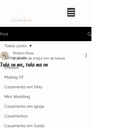
Worldwide Avaliable
Post
Todos posts
William Rosa
Todos posts
16 de abr. de 2019
2 min de leitura
Take on me, take me on
Ensaios
Making Of
Casamento em Sítio
Mini Wedding
Casamento em igreja
Casamentos
Casamento em Salão