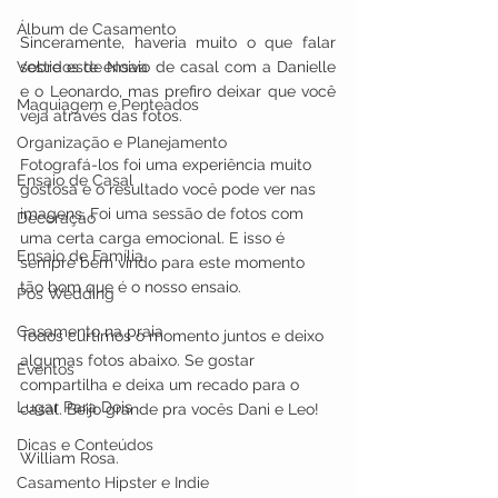
Álbum de Casamento
Sinceramente, haveria muito o que falar 
sobre este ensaio de casal com a Danielle 
Vestidos de Noiva
e o Leonardo, mas prefiro deixar que você 
Maquiagem e Penteados
veja através das fotos. 
Organização e Planejamento
Fotografá-los foi uma experiência muito 
Ensaio de Casal
gostosa e o resultado você pode ver nas 
imagens. Foi uma sessão de fotos com 
Decoração
uma certa carga emocional. E isso é 
Ensaio de Família
sempre bem vindo para este momento 
tão bom que é o nosso ensaio. 
Pos Wedding
Casamento na praia
Todos curtimos o momento juntos e deixo 
algumas fotos abaixo. Se gostar 
Eventos
compartilha e deixa um recado para o 
Lugar Para Dois
casal. Beijo grande pra vocês Dani e Leo!
Dicas e Conteúdos
William Rosa.​
Casamento Hipster e Indie