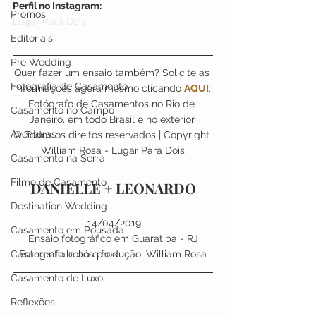
Perfil no Instagram:
Promos
Lugar Para Dois
Editoriais
Pre Wedding
Quer fazer um ensaio também? Solicite as 
Fotografia de Casamento
informações agora mesmo clicando 
AQUI
:
Fotógrafo de Casamentos no Rio de 
Casamento no Campo
Janeiro, em todo Brasil e no exterior.
Aventuras
© Todos os direitos reservados | Copyright 
William Rosa - Lugar Para Dois
Casamento na Serra
Filme de Casamento
DANIELLE + LEONARDO
Destination Wedding
 14/04/2019
Casamento em Pousada
Ensaio fotográfico em Guaratiba - RJ
Fotografia e pós produção: William Rosa
Casamento boho e folk
Casamento de Luxo
Reflexões