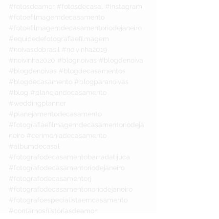
#fotosdeamor
#fotosdecasal
#instagram
#fotoefilmagemdecasamento
#fotoefilmagemdecasamentoriodejaneiro
#equipedefotografiaefilmagem
#noivasdobrasil
#noivinha2019
#noivinha2020
#blognoivas
#blogdenoiva
#blogdenoivas
#blogdecasamentos
#blogdecasamento
#blogparanoivas
#blog
#planejandocasamento
#weddingplanner
#planejamentodecasamento
#fotografiaefilmagemdecasamentoriodeja
neiro
#cerimôniadecasamento
#álbumdecasal
#fotografodecasamentobarradatijuca
#fotografodecasamentoriodejaneiro
#fotografodecasamentorj
#fotografodecasamentonoriodejaneiro
#fotografoespecialistaemcasamento
#contamoshistóriasdeamor