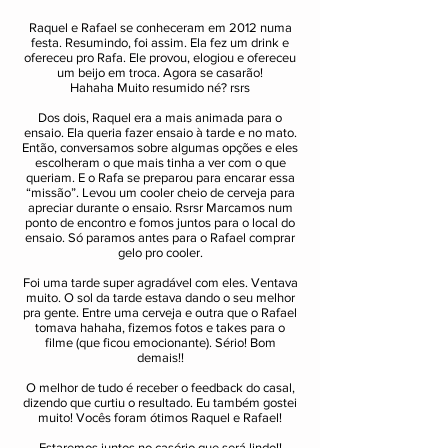
Raquel e Rafael se conheceram em 2012 numa
festa. Resumindo, foi assim. Ela fez um drink e
ofereceu pro Rafa. Ele provou, elogiou e ofereceu
um beijo em troca. Agora se casarão!
Hahaha
Muito resumido né? rsrs
Dos dois, Raquel era a mais animada para o
ensaio. Ela queria fazer ensaio à tarde e no mato.
Então, conversamos sobre algumas opções e eles
escolheram o que mais tinha a ver com o que
queriam. E o Rafa se preparou para encarar essa
“missão”. Levou um cooler cheio de cerveja para
apreciar durante o ensaio. Rsrsr Marcamos num
ponto de encontro e fomos juntos para o local do
ensaio. Só paramos antes para o Rafael comprar
gelo pro cooler.
Foi uma tarde super agradável com eles. Ventava
muito. O sol da tarde estava dando o seu melhor
pra gente. Entre uma cerveja e outra que o Rafael
tomava hahaha, fizemos fotos e takes para o
filme (que ficou emocionante). Sério! Bom
demais!!
O melhor de tudo é receber o feedback do casal,
dizendo que curtiu o resultado. Eu também gostei
muito! Vocês foram ótimos Raquel e Rafael!
Estaremos juntos no casório que será lindo!!