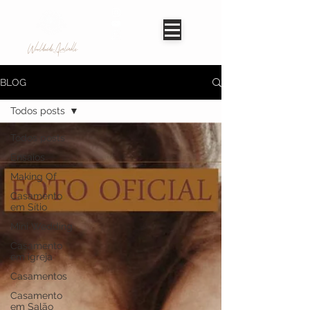
Worldwide Avaliable
BLOG
Todos posts
Todos posts
Ensaios
Making Of
Casamento
em Sítio
Mini Wedding
Casamento
em igreja
Casamentos
Casamento
em Salão