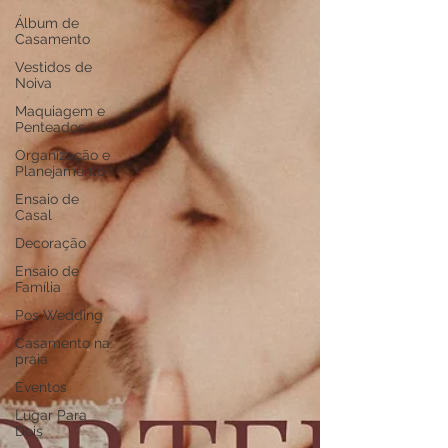
Álbum de
Casamento
Vestidos de
Noiva
Maquiagem e
Penteados
Organização e
Planejamento
Ensaio de
Casal
Decoração
Ensaio de
Família
Pos Wedding
Casamento na
praia
Eventos
Lugar Para
Dois