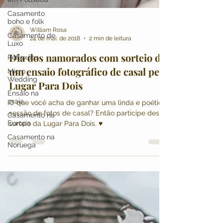
Casamento
boho e folk
Casamento de
Luxo
Reflexões
William Rosa
Micro
24 de mai. de 2018
2 min de leitura
Wedding
Dia dos namorados com sorteio de
Ensaio na
praia
um ensaio fotográfico de casal pela
Casamento na
Lugar Para Dois
Europa
Casamento na
O que você acha de ganhar uma linda e poética
Noruega
sessão de fotos de casal? Então participe deste
sorteio da Lugar Para Dois. ♥