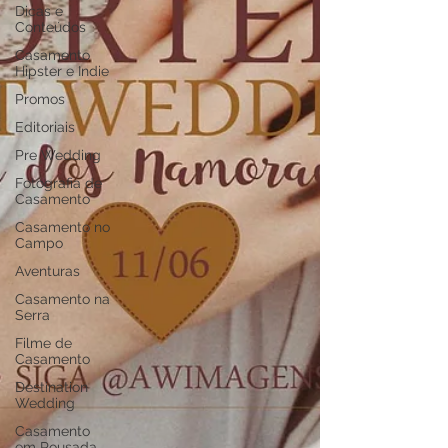
Dicas e
Conteúdos
Casamento
Hipster e Indie
Promos
Editoriais
Pre Wedding
Fotografia de
Casamento
Casamento no
Campo
Aventuras
Casamento na
Serra
Filme de
Casamento
Destination
Wedding
Casamento
em Pousada