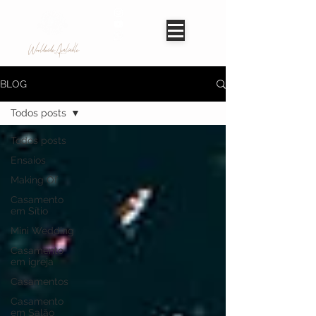
Worldwide Avaliable
BLOG
Todos posts
Todos posts
Ensaios
Making Of
Casamento
em Sítio
Mini Wedding
Casamento
em igreja
Casamentos
Casamento
em Salão