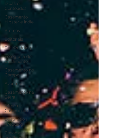
Dicas e
Conteúdos
Casamento
Hipster e Indie
Promos
Editoriais
Pre Wedding
Fotografia de
Casamento
Casamento no
Campo
Aventuras
Casamento na
Serra
Filme de
Casamento
Destination
Wedding
Casamento
em Pousada