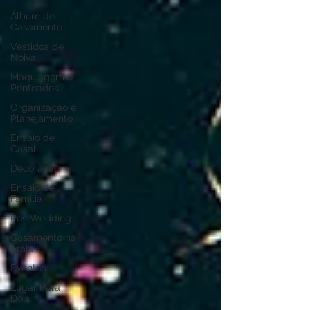
Álbum de
Casamento
Vestidos de
Noiva
Maquiagem e
Penteados
Organização e
Planejamento
Ensaio de
Casal
Decoração
Ensaio de
Família
Pos Wedding
Casamento na
praia
Eventos
Lugar Para
Dois