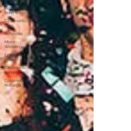
Casamento
boho e folk
Casamento de
Luxo
Reflexões
Micro
Wedding
Ensaio na
praia
Casamento na
Europa
Casamento na
Noruega