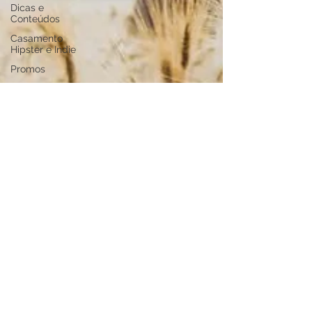
Dicas e
Conteúdos
Casamento
Hipster e Indie
Promos
Editoriais
Pre Wedding
Fotografia de
Casamento
Casamento no
Campo
Aventuras
Casamento na
Serra
Filme de
Casamento
Destination
Wedding
Casamento
em Pousada