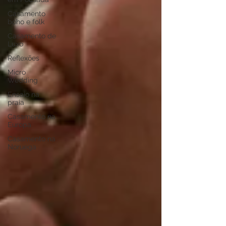
Casamento
boho e folk
Casamento de
Luxo
Reflexões
Micro
Wedding
Ensaio na
praia
Casamento na
Europa
Casamento na
Noruega