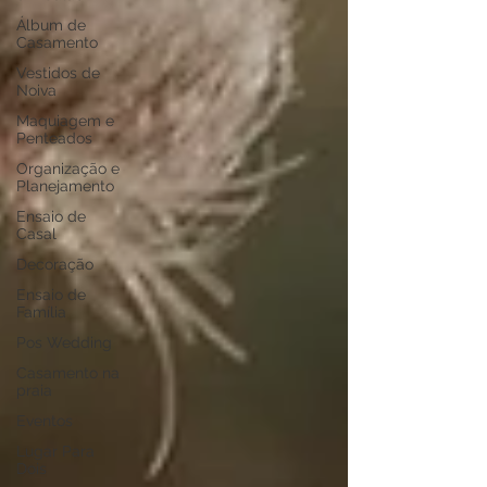
Álbum de
Casamento
Vestidos de
Noiva
Maquiagem e
Penteados
Organização e
Planejamento
Ensaio de
Casal
Decoração
Ensaio de
Família
Pos Wedding
Casamento na
praia
Eventos
Lugar Para
Dois