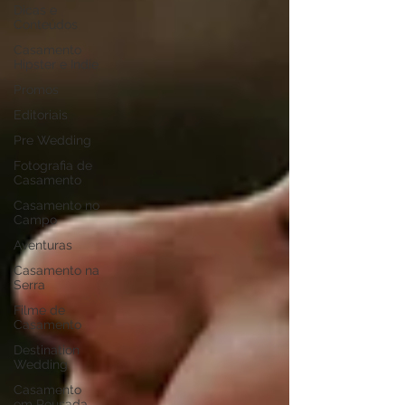
Dicas e
Conteúdos
Casamento
Hipster e Indie
Promos
Editoriais
Pre Wedding
Fotografia de
Casamento
Casamento no
Campo
Aventuras
Casamento na
Serra
Filme de
Casamento
Destination
Wedding
Casamento
em Pousada