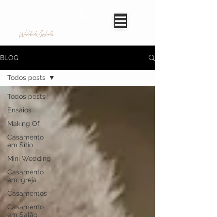
Worldwide Avaliable
BLOG
Todos posts
Todos posts
Ensaios
Making Of
Casamento
em Sítio
Mini Wedding
Casamento
em igreja
Casamentos
Casamento
em Salão