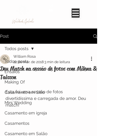
Worldwide Avaliable
Post
Todos posts
William Rosa
Todos posts
22 de mar. de 2018
3 min de leitura
Deu Match na sessão de fotos com Milena &
Ensaios
Taisson
Making Of
Esta foi uma sessão de fotos 
Casamento em Sítio
divertidíssima e carregada de amor. Deu 
Mini Wedding
match!
Casamento em igreja
Casamentos
Casamento em Salão