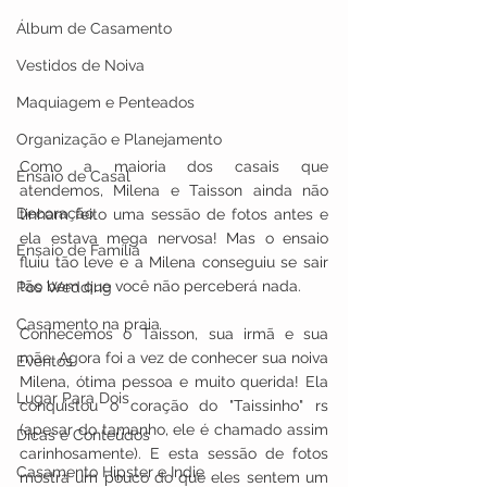
Álbum de Casamento
Vestidos de Noiva
Maquiagem e Penteados
Organização e Planejamento
Como a maioria dos casais que 
Ensaio de Casal
atendemos, Milena e Taisson ainda não 
Decoração
tinham feito uma sessão de fotos antes e 
ela estava mega nervosa! Mas o ensaio 
Ensaio de Família
fluiu tão leve e a Milena conseguiu se sair 
tão bem que você não perceberá nada.
Pos Wedding
Casamento na praia
Conhecemos o Taisson, sua irmã e sua 
mãe. Agora foi a vez de conhecer sua noiva 
Eventos
Milena, ótima pessoa e muito querida! Ela 
Lugar Para Dois
conquistou o coração do "Taissinho" rs 
(apesar do tamanho, ele é chamado assim 
Dicas e Conteúdos
carinhosamente). E esta sessão de fotos 
Casamento Hipster e Indie
mostra um pouco do que eles sentem um 