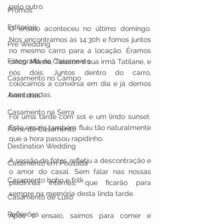
pelo outro.
Promos
Editoriais
O ensaio aconteceu no último domingo. 
Nos encontramos às 14:30h e fomos juntos 
Pre Wedding
no mesmo carro para a locação. Éramos 
Fotografia de Casamento
cinco. Milena, Taisson e sua irmã Tatilane, e 
nós dois. Juntos dentro do carro, 
Casamento no Campo
colocamos a conversa em dia e já demos 
boas risadas.
Aventuras
Casamento na Serra
Foi uma tarde com sol e um lindo sunset. 
Este ensaio também fluiu tão naturalmente 
Filme de Casamento
que a hora passou rapidinho. 
Destination Wedding
A sessão de fotos refletiu a descontração e 
Casamento em Pousada
o amor do casal. Sem falar nas nossas 
Casamento boho e folk
piadinhas internas, que ficarão para 
sempre na memória desta linda tarde.
Casamento de Luxo
Reflexões
Após o ensaio, saímos para comer e 