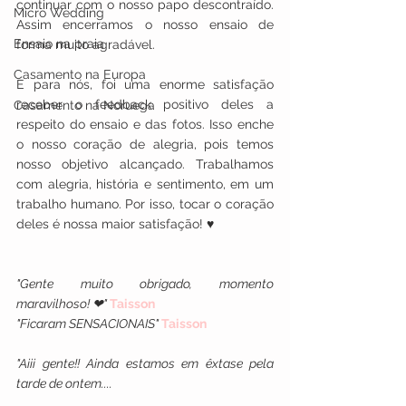
continuar com o nosso papo descontraído. 
Micro Wedding
Assim encerramos o nosso ensaio de 
Ensaio na praia
forma muito agradável.
Casamento na Europa
E para nós, foi uma enorme satisfação 
receber o feedback positivo deles a 
Casamento na Noruega
respeito do ensaio e das fotos. Isso enche 
o nosso coração de alegria, pois temos 
nosso objetivo alcançado. Trabalhamos 
com alegria, história e sentimento, em um 
trabalho humano. Por isso, tocar o coração 
deles é nossa maior satisfação! ♥
"Gente muito obrigado, momento 
maravilhoso! ❤" 
Taisson
"Ficaram SENSACIONAIS" 
Taisson
"Aiii gente!! Ainda estamos em êxtase pela 
tarde de ontem.... 