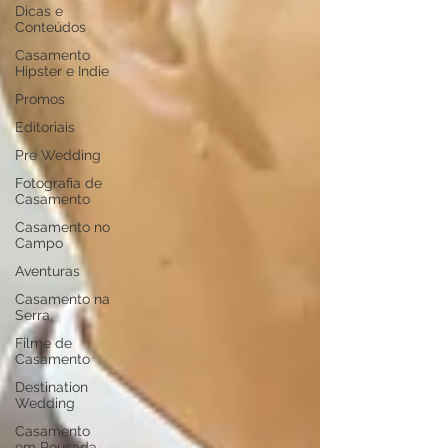
Dicas e
Conteúdos
Casamento
Hipster e Indie
Promos
Editoriais
Pre Wedding
Fotografia de
Casamento
Casamento no
Campo
Aventuras
Casamento na
Serra
Filme de
Casamento
Destination
Wedding
Casamento
em Pousada