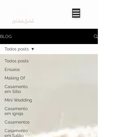
Worldwide Avaliable
BLOG
Todos posts
Todos posts
Ensaios
Making Of
Casamento
em Sítio
Mini Wedding
Casamento
em igreja
Casamentos
Casamento
em Salão