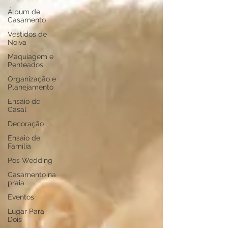
Álbum de
Casamento
Vestidos de
Noiva
Maquiagem e
Penteados
Organização e
Planejamento
Ensaio de
Casal
Decoração
Ensaio de
Família
Pos Wedding
Casamento na
praia
Eventos
Lugar Para
Dois