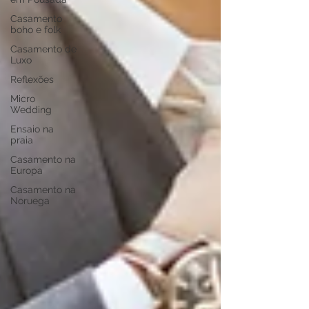
Casamento
boho e folk
Casamento de
Luxo
Reflexões
Micro
Wedding
Ensaio na
praia
Casamento na
Europa
Casamento na
Noruega