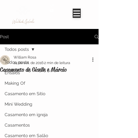
Worldwide Avaliable
Post
Todos posts
William Rosa
Todos posts
24 de set. de 2016
2 min de leitura
Casamento de Giselle e Márcio
Ensaios
Making Of
Casamento em Sítio
Mini Wedding
Casamento em igreja
Casamentos
Casamento em Salão