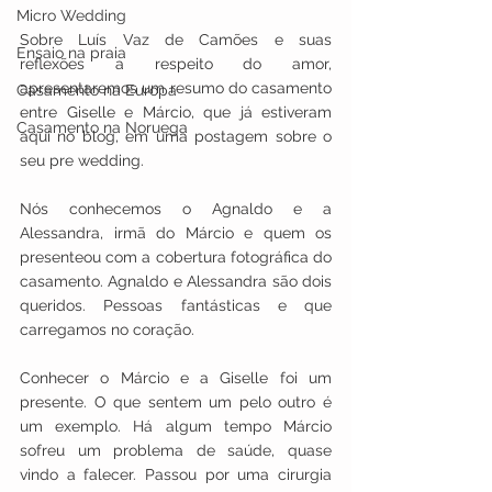
Micro Wedding
Sobre Luís Vaz de Camões e suas 
Ensaio na praia
reflexões a respeito do amor, 
apresentaremos um resumo do casamento 
Casamento na Europa
entre Giselle e Márcio, que já estiveram 
Casamento na Noruega
aqui no blog, em uma postagem sobre o 
seu pre wedding.
Nós conhecemos o Agnaldo e a 
Alessandra, irmã do Márcio e quem os 
presenteou com a cobertura fotográfica do 
casamento. Agnaldo e Alessandra são dois 
queridos. Pessoas fantásticas e que 
carregamos no coração.
Conhecer o Márcio e a Giselle foi um 
presente. O que sentem um pelo outro é 
um exemplo. Há algum tempo Márcio 
sofreu um problema de saúde, quase 
vindo a falecer. Passou por uma cirurgia 