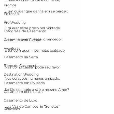
Promos
É um cuidar que ganha em se perder; 
Editoriais
Pre Wedding
É querer estar preso por vontade; 
Fotografia de Casamento
É servir a quem vence, o vencedor; 
Casamento no Campo
Aventuras
É ter com quem nos mata, lealdade. 
Casamento na Serra
Filme de Casamento
Mas como causar pode seu favor 
Destination Wedding
Nos corações humanos amizade, 
Casamento em Pousada
Se tão contrário a si é o mesmo Amor? 
Casamento boho e folk
Casamento de Luxo
Luís Vaz de Camões, in "Sonetos" 
Reflexões