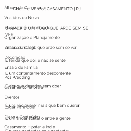
Álbum de Casamento
Giselle e Márcio | CASAMENTO | RJ
Vestidos de Noiva
Maquiagem e Penteados
O AMOR É UM FOGO QUE ARDE SEM SE 
VER
Organização e Planejamento
Amor é um fogo que arde sem se ver; 
Ensaio de Casal
Decoração
É ferida que dói, e não se sente; 
Ensaio de Família
É um contentamento descontente; 
Pos Wedding
É dor que desatina sem doer. 
Casamento na praia
Eventos
É um não querer mais que bem querer; 
Lugar Para Dois
Dicas e Conteúdos
É um andar solitário entre a gente; 
Casamento Hipster e Indie
É nunca contentar-se e contente; 