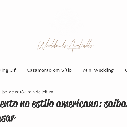
Worldwide Avaliable
ing Of
Casamento em Sítio
Mini Wedding
 jan. de 2018
4 min de leitura
 em Salão
Álbum de Casamento
Vestidos de Noi
nto no estilo americano: saib
asar
Organização e Planejamento
Ensaio de Casal
D