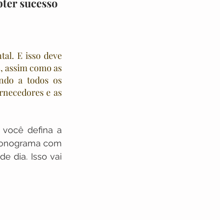
bter sucesso
l. E isso deve 
, assim como as 
ndo a todos os 
rnecedores e as 
ocê defina a 
cronograma com 
 dia. Isso vai 