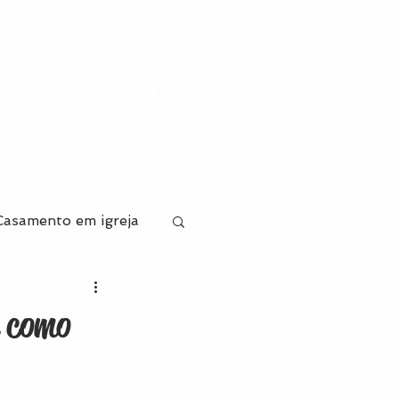
Casamento em igreja
va
a como
ecoração