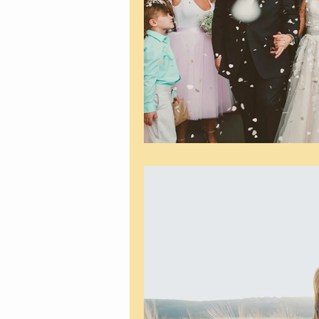
Casamento na praia
Event
Promos
Editoriais
Pre
Casamento na Serra
Filme