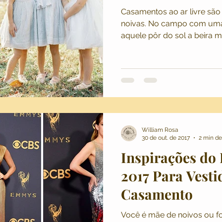
Casamentos ao ar livre são
noivas. No campo com uma
aquele pôr do sol a beira 
William Rosa
30 de out. de 2017
2 min de
Inspirações d
2017 Para Vesti
Casamento
Você é mãe de noivos ou fo