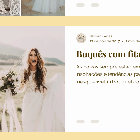
William Rosa
27 de nov. de 2017
2 min de
Buquês com fita
As noivas sempre estão em busca n
inspirações e tendências p
inesquecível. O bouquet co