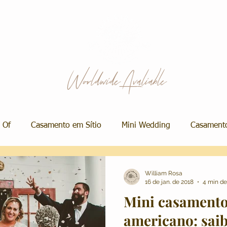
Worldwide Avaliable
 Of
Casamento em Sítio
Mini Wedding
Casamento
 Salão
Álbum de Casamento
Vestidos de Noiva
M
William Rosa
16 de jan. de 2018
4 min de
Mini casamento 
Ensaio de Casal
Decoração
Ensaio de Família
P
americano: saib