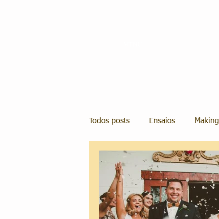
MENU
Todos posts
Ensaios
Making
Casamentos
Casamento em
Organização e Planejamento