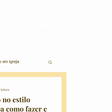
 em igreja
aquiagem e Penteados
 leitura
no estilo
os Wedding
a como fazer e