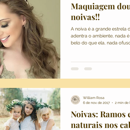
Maquiagem dou
noivas!!
A noiva é a grande estrela
adentra o ambiente, nada é
belo do que ela, nada ofusc
William Rosa
6 de nov. de 2017
2 min de 
Noivas: Ramos 
naturais nos ca