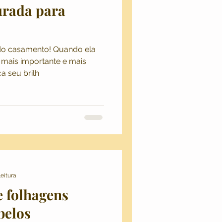
rada para
 do casamento! Quando ela
 mais importante e mais
a seu brilh
leitura
e folhagens
belos