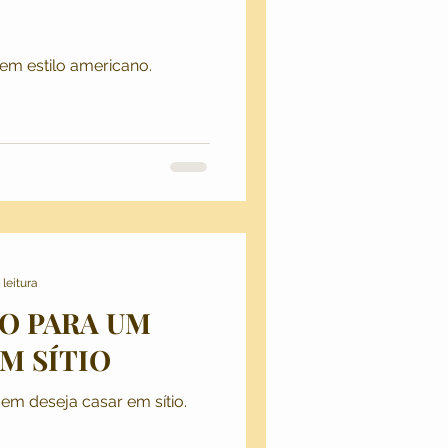
Hipster e Indie
em estilo americano.
mpo
Aventuras
usada
 leitura
O PARA UM
M SÍTIO
em deseja casar em sítio.