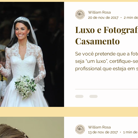
William Rosa
20 de nov. de 2017
2 min de
Luxo e Fotograf
Casamento
Se você pretende que a fo
seja “um luxo”, certifique-
profissional que esteja em s
William Rosa
13 de nov. de 2017
1 min de 