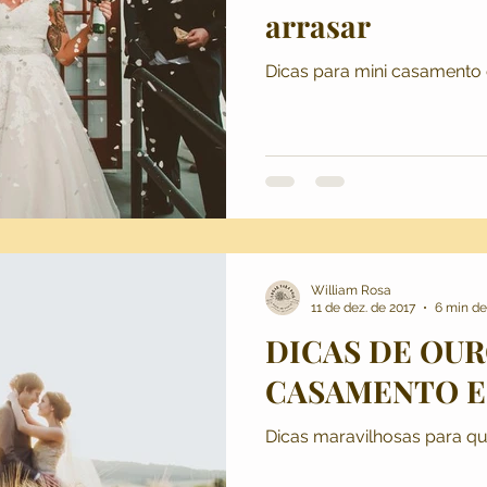
arrasar
os
Lugar Para Dois
Dicas e Conteúdos
Casamento 
Dicas para mini casamento 
 Wedding
Fotografia de Casamento
Casamento no Ca
 de Casamento
Destination Wedding
Casamento em Po
William Rosa
11 de dez. de 2017
6 min de
DICAS DE OUR
CASAMENTO E
Dicas maravilhosas para qu