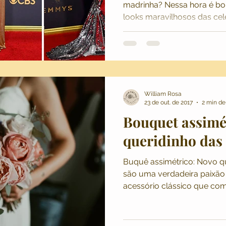
madrinha? Nessa hora é bo
looks maravilhosos das cel
William Rosa
23 de out. de 2017
2 min de 
Bouquet assimé
queridinho das
Buquê assimétrico: Novo qu
são uma verdadeira paixão
acessório clássico que com