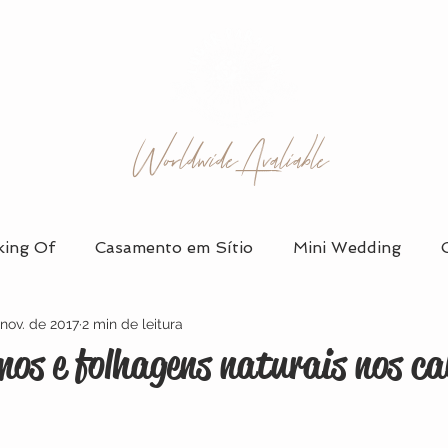
Worldwide Avaliable
ing Of
Casamento em Sítio
Mini Wedding
nov. de 2017
2 min de leitura
 em Salão
Álbum de Casamento
Vestidos de Noi
os e folhagens naturais nos ca
Organização e Planejamento
Ensaio de Casal
D