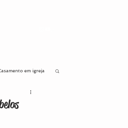
Casamento em igreja
va
belos
ecoração