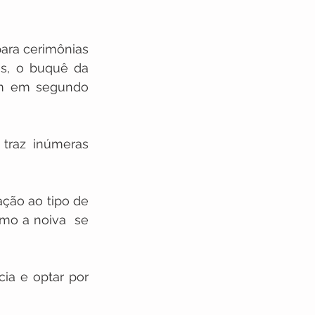
ara cerimônias 
s, o buquê da 
m em segundo 
traz inúmeras 
ção ao tipo de 
mo a noiva  se 
a e optar por 