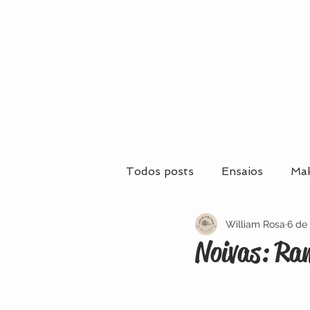
MENU
Todos posts
Ensaios
Mak
William Rosa
6 de 
Casamentos
Casamento
Noivas: Ram
Maquiagem e Penteados