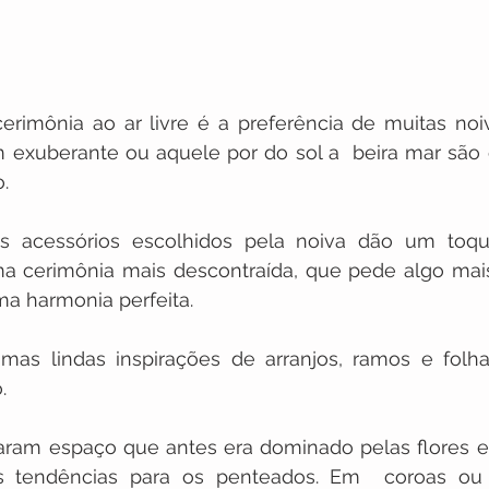
rimônia ao ar livre é a preferência de muitas noi
xuberante ou aquele por do sol a  beira mar são o 
.
s acessórios escolhidos pela noiva dão um toqu
a cerimônia mais descontraída, que pede algo mais 
ma harmonia perfeita.
mas lindas inspirações de arranjos, ramos e folha
.
aram espaço que antes era dominado pelas flores 
is tendências para os penteados. Em  coroas ou