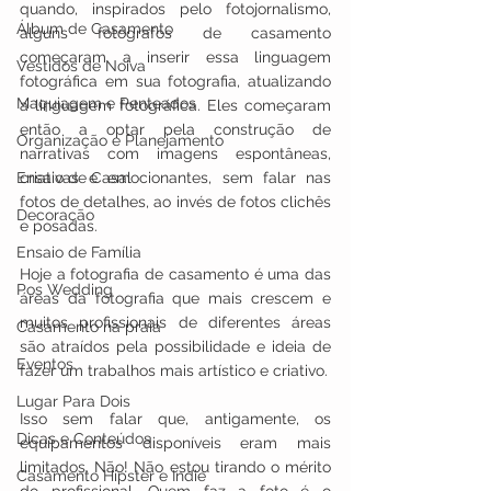
quando, inspirados pelo fotojornalismo, 
Álbum de Casamento
alguns fotógrafos de casamento 
começaram a inserir essa linguagem 
Vestidos de Noiva
fotográfica em sua fotografia, atualizando 
Maquiagem e Penteados
a linguagem fotográfica. Eles começaram 
então a optar pela construção de 
Organização e Planejamento
narrativas com imagens espontâneas, 
Ensaio de Casal
criativas e emocionantes, sem falar nas 
fotos de detalhes, ao invés de fotos clichês 
Decoração
e posadas.
Ensaio de Família
Hoje a fotografia de casamento é uma das 
Pos Wedding
áreas da fotografia que mais crescem e 
muitos profissionais de diferentes áreas 
Casamento na praia
são atraídos pela possibilidade e ideia de 
Eventos
fazer um trabalhos mais artístico e criativo.
Lugar Para Dois
Isso sem falar que, antigamente, os 
Dicas e Conteúdos
equipamentos disponíveis eram mais 
limitados. Não! Não estou tirando o mérito 
Casamento Hipster e Indie