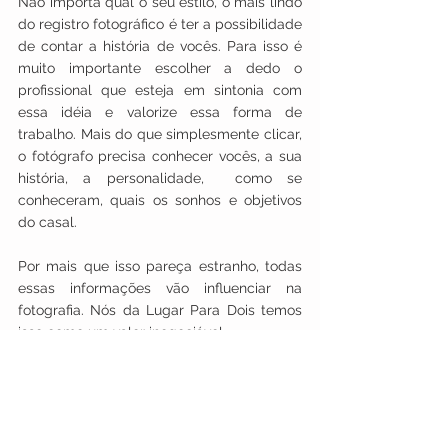
Não importa qual o seu estilo, o mais lindo 
do registro fotográfico é ter a possibilidade 
de contar a história de vocês. Para isso é 
muito importante escolher a dedo o 
profissional que esteja em sintonia com 
essa idéia e valorize essa forma de 
trabalho. Mais do que simplesmente clicar, 
o fotógrafo precisa conhecer vocês, a sua 
história, a personalidade,  como se 
conheceram, quais os sonhos e objetivos 
do casal.
Por mais que isso pareça estranho, todas 
essas informações vão influenciar na 
fotografia. Nós da Lugar Para Dois temos 
isso como um valor inegociável.
Amamos contar histórias e só vemos 
sentido na nossa fotografia se ela refletir a 
verdade do casal e se eles se identificarem 
e se reconhecerem em cada foto. 