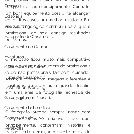
do profissional. Quem faz a foto é o 
Promos
fotógrafo e não o equipamento. Contudo, 
um bom equipamento possibilita alcançar, 
Editoriais
em muitos casos, um melhor resultado. E o 
Pre Wedding
avanço tecnológico contribuiu para que o 
profissional de hoje consiga resultados 
Fotografia de Casamento
belíssimos.
Casamento no Campo
Aventuras
O mercado ficou muito mais competitivo 
com o aumento do número de profissionais 
Casamento na Serra
(e de não profissionais também, cuidado). 
Filme de Casamento
Assim, a busca por imagens diferentes e 
inusitadas virou um ou o grande desafio, 
Destination Wedding
em uma área da fotografia recheada de 
Casamento em Pousada
fotos clichês. 
Casamento boho e folk
O fotógrafo precisa sempre inovar com 
Casamento de Luxo
imagens belas e criativas, mas que, 
principalmente, contenham histórias e 
Reflexões
tragam toda a emoção presente no dia do 