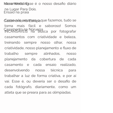
Micro Wedding
casamento. Esse é o nosso desafio diário 
na Lugar Para Dois.
Ensaio na praia
Como nós amamos o que fazemos, tudo se 
Casamento na Europa
torna mais fácil e saboroso! Somos 
Casamento na Noruega
INCANSÁVEIS na busca por fotografar 
casamentos com criatividade e beleza, 
treinando sempre nosso olhar, nossa 
criatividade, nosso planejamento e fluxo de 
trabalho sempre alinhados, nosso 
planejamento da cobertura de cada 
casamento e cada ensaio realizado, 
desenvolvendo nossa técnica para 
trabalhar a luz de forma criativa, e por aí 
vai. Esse é, ou deveria ser o desafio de 
cada fotógrafo, diariamente, como um 
atleta que se preara para as olimpíadas.