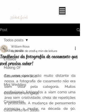
Worldwide Avaliable
Post
Todos posts
William Rosa
Todos posts
24 de abr. de 2018
4 min de leitura
Tendências da fotografia de casamento que
Ensaios
você precisa saber!
Making Of
Em uma época não muito distante da 
Casamento em Sítio
nossa, a fotografia de casamento não era 
Mini Wedding
bem vista pela categoria. Muitos 
profissionais fotógrafos a viam como uma 
Casamento em igreja
área sem criatividade, cheia de repetições 
Casamentos
e protocolos. A mudança de pensamento 
começou a mudar na década de 90, 
Casamento em Salão