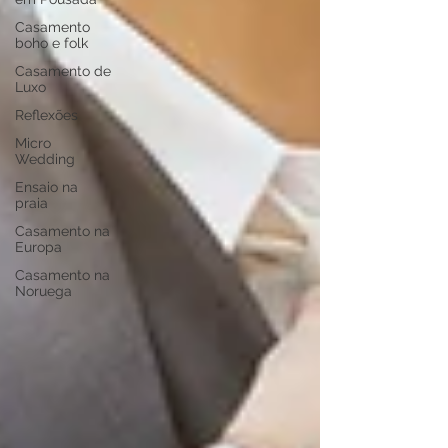
Casamento
boho e folk
Casamento de
Luxo
Reflexões
Micro
Wedding
Ensaio na
praia
Casamento na
Europa
Casamento na
Noruega