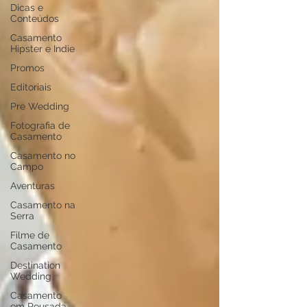
Dicas e
Conteúdos
Casamento
Hipster e Indie
Promos
Editoriais
Pre Wedding
Fotografia de
Casamento
Casamento no
Campo
Aventuras
Casamento na
Serra
Filme de
Casamento
Destination
Wedding
Casamento
em Pousada