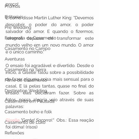
preço!
Promos
Editoriais
É como disse Martin Luther King: "Devemos 
descobrir o poder do amor, o poder 
Pre Wedding
salvador do amor. E quando o fizermos, 
Fotografia de Casamento
seremos capazes de transformar este 
mundo velho em um novo mundo. O amor 
Casamento no Campo
é o único caminho."
Aventuras
O ensaio foi agradável e divertido. Desde o 
Casamento na Serra
início, a Giselle falou sobre a possibilidade 
de fazer alguma coisa mais sensual para o 
Filme de Casamento
casal. E lá pelas tantas, quase no final do 
Destination Wedding
ensaio. eles decidiram fazer. Sobre as 
fotos, nossa alegria veio através de suas 
Casamento em Pousada
palavras: 
Casamento boho e folk
Giselle 
"Gente! Socorro!."  
Obs.: Essa reação 
Casamento de Luxo
foi ótima! (risos)
Reflexões