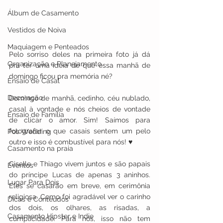
Álbum de Casamento
Vestidos de Noiva
Maquiagem e Penteados
Pelo sorriso deles na primeira foto já dá 
Organização e Planejamento
pra ter uma ideia de que essa manhã de 
domingo ficou pra memória né? 
Ensaio de Casal
Decoração
Domingo de manhã, cedinho, céu nublado, 
casal à vontade e nós cheios de vontade 
Ensaio de Família
de clicar o amor. Sim! Saímos para 
fotografar o que casais sentem um pelo 
Pos Wedding
outro e isso é combustível para nós! ♥
Casamento na praia
Giselle e Thiago vivem juntos e são papais 
Eventos
do príncipe Lucas de apenas 3 aninhos. 
Lugar Para Dois
Eles se casarão em breve, em cerimônia 
religiosa. Como foi agradável ver o carinho 
Dicas e Conteúdos
dos dois, os olhares, as risadas, a 
Casamento Hipster e Indie
cumplicidade. Para nós, isso não tem 