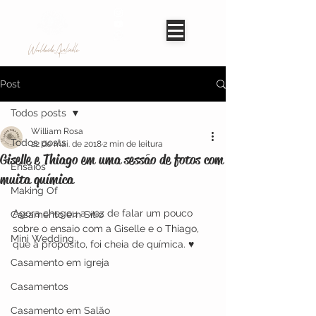
Worldwide Avaliable
Post
Todos posts
William Rosa
Todos posts
22 de mai. de 2018
2 min de leitura
Giselle e Thiago em uma sessão de fotos com
Ensaios
muita química
Making Of
Agora chegou a vez de falar um pouco 
Casamento em Sítio
sobre o ensaio com a Giselle e o Thiago, 
Mini Wedding
que a propósito, foi cheia de química. ♥ 
Casamento em igreja
Casamentos
Casamento em Salão