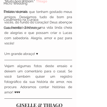
"Muito bom William."  
Thiago
Micro Wedding
Ensaio na praia
Felizes demais que tenham gostado meus 
amigos. Desejamos tudo de bom pra 
Casamento na Europa
vocês, do fundo do coração! Deus abençoe 
sua família! Tenham uma vida linda cheia 
Casamento na Noruega
de alegrias e que possam criar o Lucas 
com sabedoria. Alegria, amor e paz para 
vocês!  
Um grande abraço! ♥
Vejam algumas fotos deste ensaio e 
deixem um comentário para o casal. Se 
você também quiser um registro 
fotográfico da sua história de amor, nos 
procure. Adoramos contar histórias de 
amor! ♥♥♥
  GISELLE & THIAGO