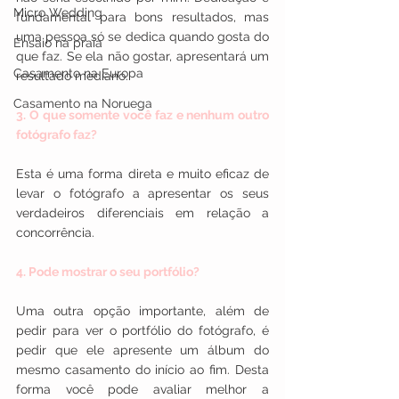
Micro Wedding
fundamental para bons resultados, mas 
uma pessoa só se dedica quando gosta do 
Ensaio na praia
que faz. Se ela não gostar, apresentará um 
Casamento na Europa
resultado mediano.
Casamento na Noruega
3. O que somente você faz e nenhum outro 
fotógrafo faz?
Esta é uma forma direta e muito eficaz de 
levar o fotógrafo a apresentar os seus 
verdadeiros diferenciais em relação a 
concorrência.
4. Pode mostrar o seu portfólio?
Uma outra opção importante, além de 
pedir para ver o portfólio do fotógrafo, é 
pedir que ele apresente um álbum do 
mesmo casamento do início ao fim. Desta 
forma você pode avaliar melhor a 