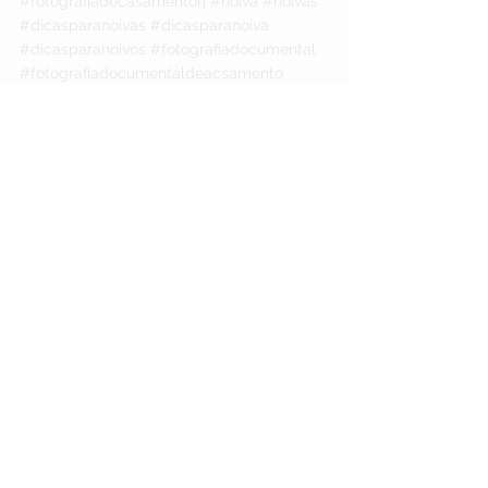
#fotografiadecasamentorj
#noiva
#noivas
#dicasparanoivas
#dicasparanoiva
#dicasparanoivos
#fotografiadocumental
#fotografiadocumentaldeacsamento
#fotografarcasamentos
#portfoliodefotografo
#portfoliofotografodecasamento
#artweddingimagens
#awimagens
#dicasdecasamento
#fotografiadocumentaldecasamento
#bride
#bridedress
#fashionwedding
#inspirationwedding
#inspiraçãoparanoivas
#inspirationphotography
#inspirationweddingphotography
#fotografodecasamentobarradatijuca
#fotografodecasamentozonasul
#fotografodecasamentorecreiodosbandeir
antes
#casamentoaltopadrão
#casamentoluxo
#casamentoclasseA
#destinationwedding