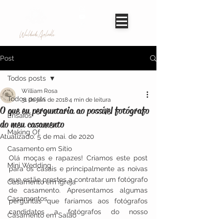
Worldwide Avaliable
Post
Todos posts
William Rosa
Todos posts
31 de jan. de 2018
4 min de leitura
O que eu perguntaria ao possível fotógrafo
Ensaios
do meu casamento
Making Of
Atualizado:
5 de mai. de 2020
Casamento em Sítio
Olá moças e rapazes! Criamos este post 
Mini Wedding
para os casais e principalmente as noivas 
que estão prestes a contratar um fotógrafo 
Casamento em igreja
de casamento. Apresentamos algumas 
Casamentos
perguntas que faríamos aos fotógrafos 
candidatos a fotógrafos do nosso 
Casamento em Salão