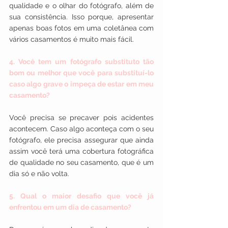
qualidade e o olhar do fotógrafo, além de 
sua consistência. Isso porque, apresentar 
apenas boas fotos em uma coletânea com 
vários casamentos é muito mais fácil.
4. Você tem um fotógrafo substituto tão 
bom ou melhor que você para substituí-lo 
caso algo grave o impeça de estar em meu 
casamento?
Você precisa se precaver pois acidentes 
acontecem. Caso algo aconteça com o seu 
fotógrafo, ele precisa assegurar que ainda 
assim você terá uma cobertura fotográfica 
de qualidade no seu casamento, que é um 
dia só e não volta.
5. Qual o maior desafio que você já 
enfrentou em um dia de casamento?