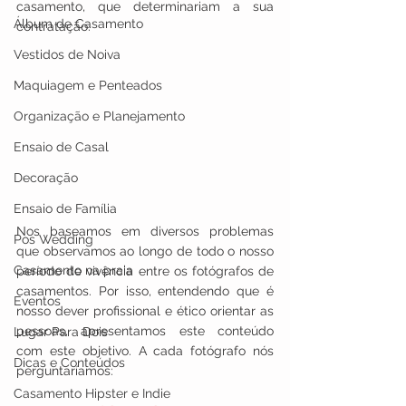
casamento, que determinariam a sua 
Álbum de Casamento
contratação.
Vestidos de Noiva
Maquiagem e Penteados
Organização e Planejamento
Ensaio de Casal
Decoração
Ensaio de Família
Nos baseamos em diversos problemas 
Pos Wedding
que observamos ao longo de todo o nosso 
Casamento na praia
período de vivência entre os fotógrafos de 
casamentos. Por isso, entendendo que é 
Eventos
nosso dever profissional e ético orientar as 
pessoas, apresentamos este conteúdo 
Lugar Para Dois
com este objetivo. A cada fotógrafo nós 
Dicas e Conteúdos
perguntaríamos:
Casamento Hipster e Indie