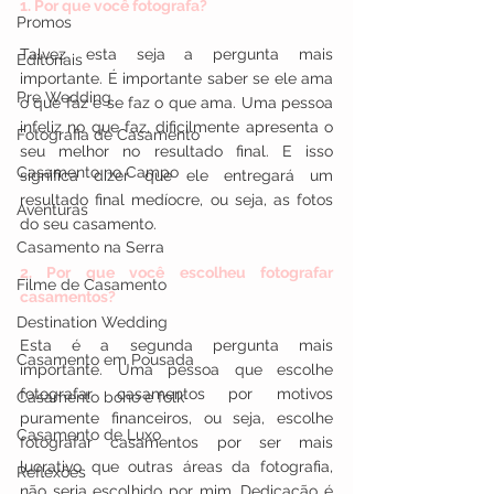
1. Por que você fotografa?
Promos
Talvez esta seja a pergunta mais 
Editoriais
importante. É importante saber se ele ama 
Pre Wedding
o que faz e se faz o que ama. Uma pessoa 
infeliz no que faz, dificilmente apresenta o 
Fotografia de Casamento
seu melhor no resultado final. E isso 
Casamento no Campo
significa dizer que ele entregará um 
resultado final medíocre, ou seja, as fotos 
Aventuras
do seu casamento.
Casamento na Serra
2. Por que você escolheu fotografar 
Filme de Casamento
casamentos?
Destination Wedding
Esta é a segunda pergunta mais 
Casamento em Pousada
importante. Uma pessoa que escolhe 
fotografar casamentos por motivos 
Casamento boho e folk
puramente financeiros, ou seja, escolhe 
Casamento de Luxo
fotografar casamentos por ser mais 
lucrativo que outras áreas da fotografia, 
Reflexões
não seria escolhido por mim. Dedicação é 