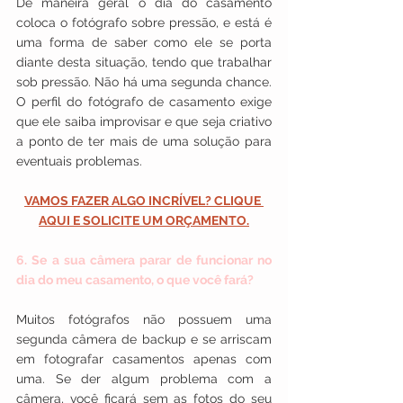
De maneira geral o dia do casamento 
coloca o fotógrafo sobre pressão, e está é 
uma forma de saber como ele se porta 
diante desta situação, tendo que trabalhar 
sob pressão. Não há uma segunda chance. 
O perfil do fotógrafo de casamento exige 
que ele saiba improvisar e que seja criativo 
a ponto de ter mais de uma solução para 
eventuais problemas.
VAMOS FAZER ALGO INCRÍVEL? 
CLIQUE 
AQUI E SOLICITE UM ORÇAMENTO
.
6. Se a sua câmera parar de funcionar no 
dia do meu casamento, o que você fará?
Muitos fotógrafos não possuem uma 
segunda câmera de backup e se arriscam 
em fotografar casamentos apenas com 
uma. Se der algum problema com a 
câmera, você ficará sem as fotos do seu 