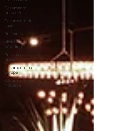
Casamento
boho e folk
Casamento de
Luxo
Reflexões
Micro
Wedding
Ensaio na
praia
Casamento na
Europa
Casamento na
Noruega