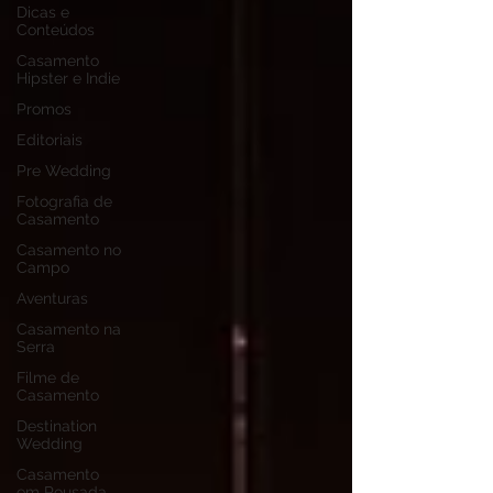
Dicas e
Conteúdos
Casamento
Hipster e Indie
Promos
Editoriais
Pre Wedding
Fotografia de
Casamento
Casamento no
Campo
Aventuras
Casamento na
Serra
Filme de
Casamento
Destination
Wedding
Casamento
em Pousada