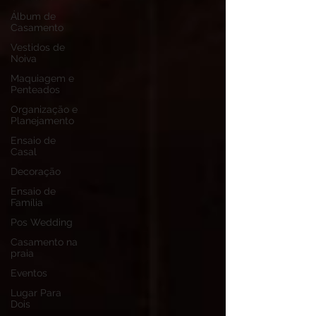
Álbum de
Casamento
Vestidos de
Noiva
Maquiagem e
Penteados
Organização e
Planejamento
Ensaio de
Casal
Decoração
Ensaio de
Família
Pos Wedding
Casamento na
praia
Eventos
Lugar Para
Dois