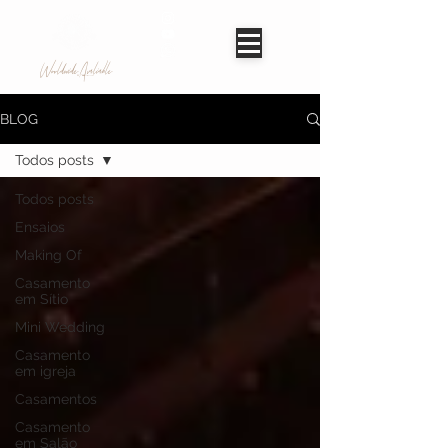
Worldwide Avaliable
BLOG
Todos posts
Todos posts
Ensaios
Making Of
Casamento
em Sítio
Mini Wedding
Casamento
em igreja
Casamentos
Casamento
em Salão