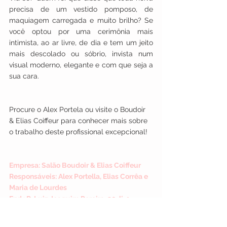
precisa de um vestido pomposo, de 
maquiagem carregada e muito brilho? Se 
você optou por uma cerimônia mais 
intimista, ao ar livre, de dia e tem um jeito 
mais descolado ou sóbrio, invista num 
visual moderno, elegante e com que seja a 
sua cara.        
Procure o Alex Portela ou visite o Boudoir 
& Elias Coiffeur para conhecer mais sobre 
o trabalho deste profissional excepcional!  
Empresa: Salão Boudoir & Elias Coiffeur
Responsáveis: Alex Portella, Elias Corrêa e 
Maria de Lourdes 
End.: R. Luiz Joaquim Pereira, 20, lj. 1, 
Centro, Armação de Búzios - RJ
Tel.: (22) 2623-6053