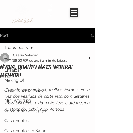
Worldwide Avaliable
Post
Todos posts
Cassia Valadão
Todos posts
26 de fev. de 2018
2 min de leitura
NOIVA, QUANTO MAIS NATURAL
Ensaios
MELHOR!
Making Of
“Quanto mais natural, melhor. Então, será a 
Casamento em Sítio
vez dos vestidos de corte reto, com detalhes 
Mini Wedding
mais discretos, e da make leve e até mesmo 
em tons de nude.”
  Alex Portella
Casamento em igreja
Casamentos
Casamento em Salão