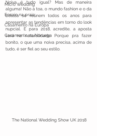
Noiva é tudo igual? Mas de maneira 
Micro Wedding
alguma! Não à toa, o mundo fashion e o da 
Ensaio na praia
beleza se reúnem todos os anos para 
apresentar as tendências em torno do look 
Casamento na Europa
nupcial. E para 2018, acredite, a aposta 
Casamento na Noruega
será na naturalidade. Porque pra fazer 
bonito, o que uma noiva precisa, acima de 
tudo, é ser fiel ao seu estilo.
 The National Wedding Show UK 2018