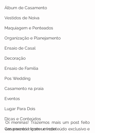
Álbum de Casamento
Vestidos de Noiva
Maquiagem e Penteados
Organização e Planejamento
Ensaio de Casal
Decoração
Ensaio de Família
Pos Wedding
Casamento na praia
Eventos
Lugar Para Dois
Dicas e Conteúdos
Oi meninas! Trazemos mais um post feito 
Casamento Hipster e Indie
em parceria, com um conteúdo exclusivo e 