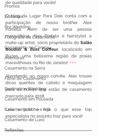
de qualidade para vocês!
Promos
O blog da Lugar Para Dois conta com a 
Editoriais
participação de nosso brother Alex 
Pre Wedding
Portella. Além de ser uma pessoa 
maravilhosa, Alex Portela é hairstylist e 
Fotografia de Casamento
make-up artist, sócio proprietário do 
Salão 
Casamento no Campo
Boudoir & Elias Coiffeur
, localizado em 
Búzios, uma belíssima região de praias 
Aventuras
maravilhosas no Rio de Janeiro! 
♥♥♥
Casamento na Serra
Atendendo ao nosso convite, Alex trouxe 
Filme de Casamento
dicas quentes de cabelo e maquiagem 
Destination Wedding
para as noivas que estão de casamento 
marcado para 2018.
Casamento em Pousada
Casamento boho e folk
Leia o post e veja o que esse top 
especialista no assunto traz para você!
Casamento de Luxo
Reflexões