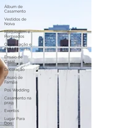
Álbum de
Casamento
Vestidos de
Noiva
Maquiagem e
Penteados
Organização e
Planejamento
Ensaio de
Casal
Decoração
Ensaio de
Família
Pos Wedding
Casamento na
praia
Eventos
Lugar Para
Dois