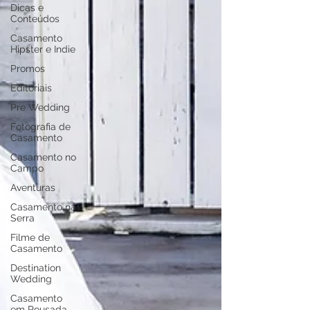
Dicas e
Conteúdos
Casamento
Hipster e Indie
Promos
Editoriais
Pre Wedding
Fotografia de
Casamento
Casamento no
Campo
Aventuras
Casamento na
Serra
Filme de
Casamento
Destination
Wedding
Casamento
em Pousada