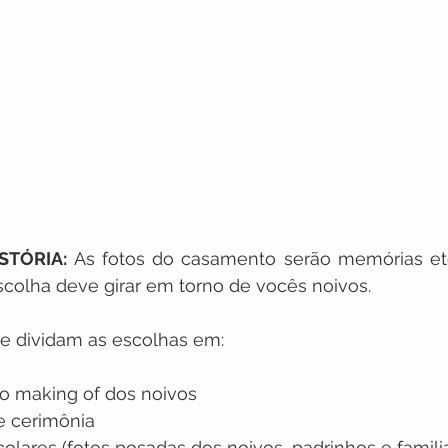
STÓRIA: 
As fotos do casamento serão memórias eter
scolha deve girar em torno de vocês noivos.
e dividam as escolhas em:
o making of dos noivos 
e cerimônia
lares (fotos posadas dos noivos, padrinhos e famili