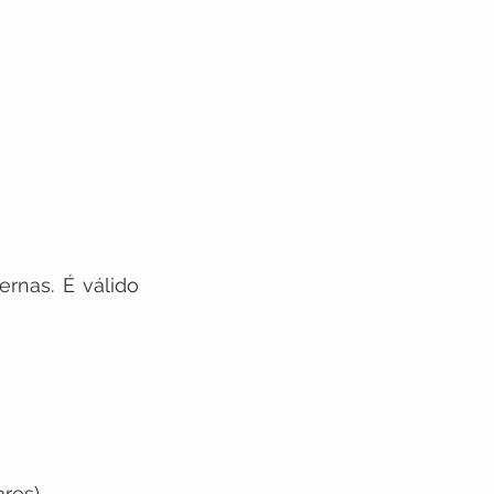
nas. É válido 
ares)