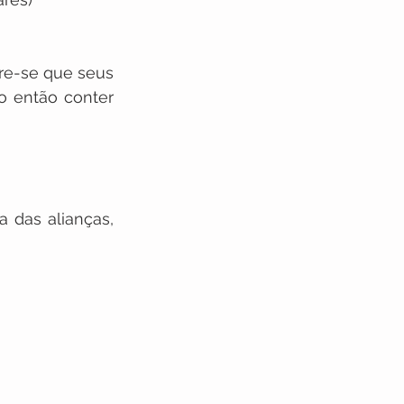
re-se que seus 
o então conter 
 das alianças, 