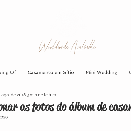
Worldwide Avaliable
ing Of
Casamento em Sítio
Mini Wedding
e ago. de 2018
3 min de leitura
 em Salão
Álbum de Casamento
Vestidos de Noi
onar as fotos do álbum de cas
2020
Organização e Planejamento
Ensaio de Casal
D