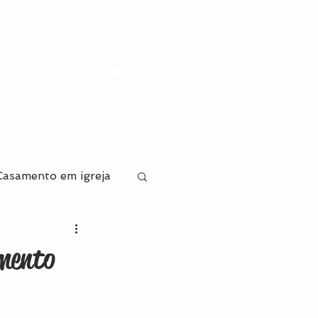
Casamento em igreja
va
amento
ecoração