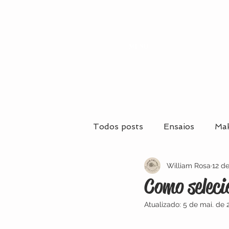
MENU
Todos posts
Ensaios
Mak
William Rosa
12 d
Casamentos
Casamento
Como seleci
Atualizado:
5 de mai. de 
Maquiagem e Penteados