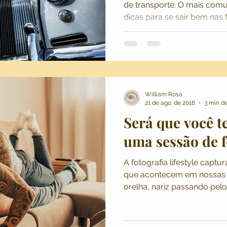
de transporte. O mais com
dicas para se sair bem nas
William Rosa
21 de ago. de 2018
3 min de
Será que você t
uma sessão de fo
A fotografia lifestyle captura
que acontecem em nossas 
orelha, nariz passando pel