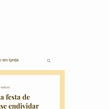
 em igreja
aquiagem e Penteados
 leitura
a festa de
os Wedding
se endividar