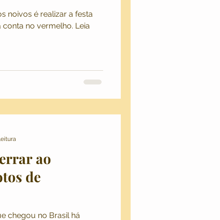
 noivos é realizar a festa
Hipster e Indie
 conta no vermelho. Leia
mpo
Aventuras
usada
leitura
errar ao
otos de
e chegou no Brasil há