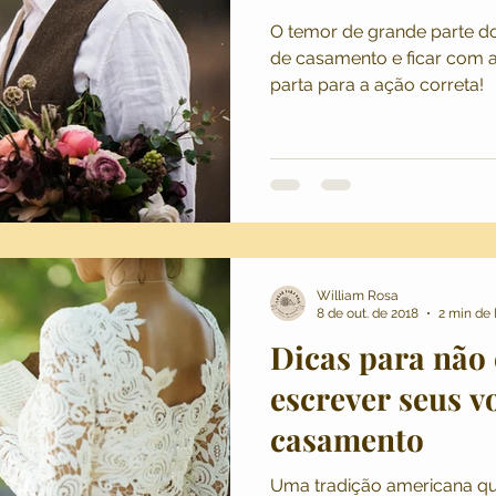
O temor de grande parte dos
os
Lugar Para Dois
Dicas e Conteúdos
Casamento 
de casamento e ficar com a
parta para a ação correta!
 Wedding
Fotografia de Casamento
Casamento no Ca
 de Casamento
Destination Wedding
Casamento em Po
William Rosa
8 de out. de 2018
2 min de 
Dicas para não 
escrever seus v
casamento
Uma tradição americana qu