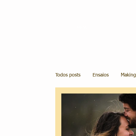
MENU
Todos posts
Ensaios
Making
Casamentos
Casamento em
Organização e Planejamento