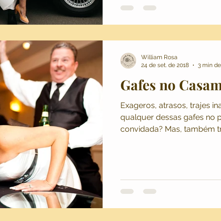
William Rosa
24 de set. de 2018
3 min de
Gafes no Casa
Exageros, atrasos, trajes i
qualquer dessas gafes no 
convidada? Mas, também t