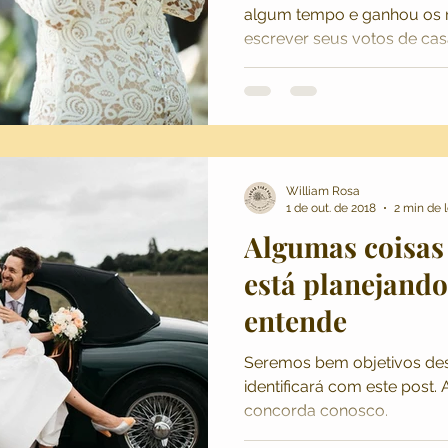
algum tempo e ganhou os 
escrever seus votos de ca
William Rosa
1 de out. de 2018
2 min de l
Algumas coisas
está planejand
entende
Seremos bem objetivos des
identificará com este post
concorda conosco.