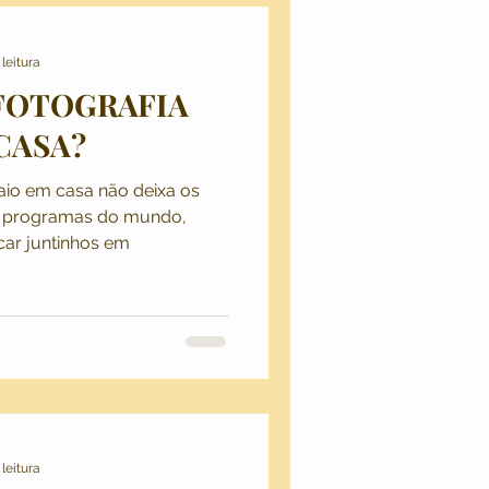
leitura
FOTOGRAFIA
CASA?
aio em casa não deixa os
s programas do mundo,
car juntinhos em
leitura