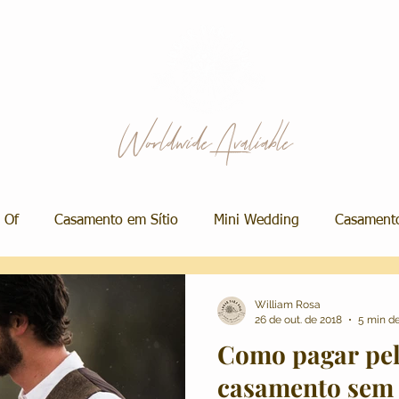
Worldwide Avaliable
 Of
Casamento em Sítio
Mini Wedding
Casamento
 Salão
Álbum de Casamento
Vestidos de Noiva
M
William Rosa
26 de out. de 2018
5 min de
Como pagar pel
Ensaio de Casal
Decoração
Ensaio de Família
P
casamento sem 