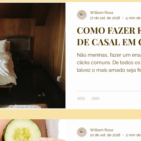
William Rosa
17 de set. de 2018
4 min de 
COMO FAZER 
DE CASAL EM 
Não meninas, fazer um ens
clicks comuns. De todos o
talvez o mais amado seja fi
William Rosa
10 de set. de 2018
2 min de 