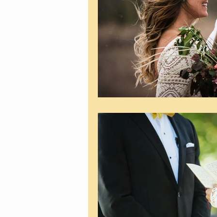
Casamento na praia
Event
Promos
Editoriais
Pre
Casamento na Serra
Filme