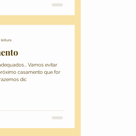
 leitura
mento
nadequados... Vamos evitar
próximo casamento que for
razemos dic