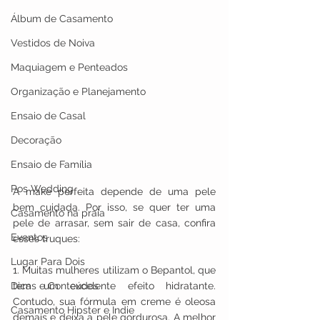
Álbum de Casamento
Vestidos de Noiva
Maquiagem e Penteados
Organização e Planejamento
Ensaio de Casal
Decoração
Ensaio de Família
Pos Wedding
A make perfeita depende de uma pele 
bem cuidada. Por isso, se quer ter uma 
Casamento na praia
pele de arrasar, sem sair de casa, confira 
Eventos
esses truques:
Lugar Para Dois
1. Muitas mulheres utilizam o Bepantol, que 
Dicas e Conteúdos
tem um excelente efeito hidratante. 
Contudo, sua fórmula em creme é oleosa 
Casamento Hipster e Indie
demais e deixa a pele gordurosa. A melhor 