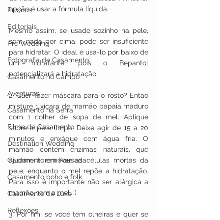
opção é usar a fórmula líquida. 
Promos
Editoriais
Mesmo assim, se usado sozinho na pele, 
sem nada por cima, pode ser insuficiente 
Pre Wedding
para hidratar. O ideal é usá-lo por baixo de 
Fotografia de Casamento
um hidratante, pois o Bepantol 
potencializará a hidratação.
Casamento no Campo
Aventuras
2. Quer fazer máscara para o rosto? Então 
misture 1 xícara de mamão papaia maduro 
Casamento na Serra
com 1 colher de sopa de mel. Aplique 
Filme de Casamento
sobre a pele limpa. Deixe agir de 15 a 20 
minutos e enxágue com água fria. O 
Destination Wedding
mamão contém enzimas naturais, que 
Casamento em Pousada
ajudam a remover as células mortas da 
pele, enquanto o mel repõe a hidratação. 
Casamento boho e folk
Para isso é importante não ser alérgica a 
mamão nem a mel. :)
Casamento de Luxo
Reflexões
3. Por fim, se você tem olheiras e quer se 