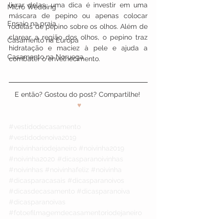
livrar delas, uma dica é investir em uma 
Micro Wedding
máscara de pepino ou apenas colocar 
Ensaio na praia
rodelas de pepino sobre os olhos. Além de 
clarear a região dos olhos, o pepino traz 
Casamento na Europa
hidratação e maciez à pele e ajuda a 
Casamento na Noruega
combater o envelhecimento. 
E então? Gostou do post? Compartilhe! 
♥
#vestidodecasamento
#vestidodenoiva2019
#noivinhariodejaneiro
#noivinha2019
#noivinha2020
#dicasparanoivinhas
#noivinhas
#noivinhafeliz
#noivinha
#dicasparacasais
#dicasparanoivos
#dicasdecasamento
#dicasparanoiva
#dicasparanoivas
#fotoefilmagemdecasamentoriodejaneiro