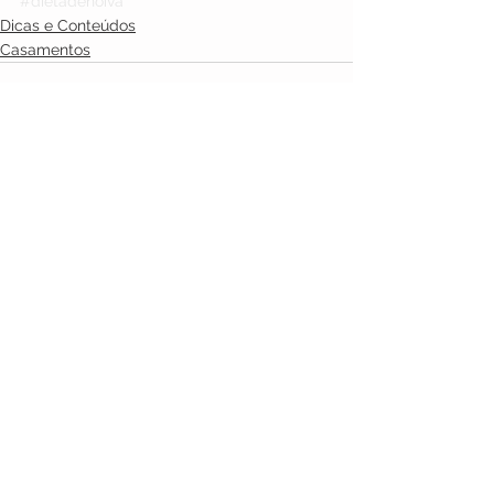
#dietadenoiva
Dicas e Conteúdos
Casamentos
Ver tudo
Posts recentes