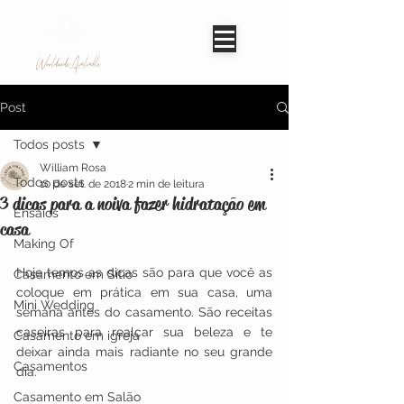
Worldwide Avaliable
Post
Todos posts
William Rosa
Todos posts
10 de set. de 2018
2 min de leitura
3 dicas para a noiva fazer hidratação em
Ensaios
casa
Making Of
Hoje temos as dicas são para que você as 
Casamento em Sítio
coloque em prática em sua casa, uma 
Mini Wedding
semana antes do casamento. São receitas 
caseiras para realçar sua beleza e te 
Casamento em igreja
deixar ainda mais radiante no seu grande 
Casamentos
dia. 
Casamento em Salão